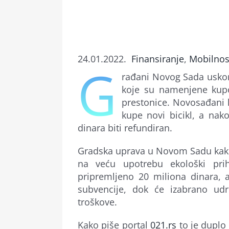
24.01.2022.
Finansiranje
,
Mobilnos
G
rađani Novog Sada uskor
koje su namenjene kupov
prestonice. Novosađani 
kupe novi bicikl, a na
dinara biti refundiran.
Gradska uprava u Novom Sadu kako 
na veću upotrebu ekološki prihv
pripremljeno 20 miliona dinara, 
subvencije, dok će izabrano udr
troškove.
Kako piše portal
021.rs
to je duplo