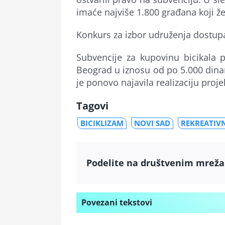
imaće najviše 1.800 građana koji žel
Konkurs za izbor udruženja dostu
Subvencije za kupovinu bicikala 
Beograd u iznosu od po 5.000 dina
je ponovo najavila realizaciju projek
Tagovi
BICIKLIZAM
NOVI SAD
REKREATIVN
Podelite na društvenim mrež
Povezani tekstovi