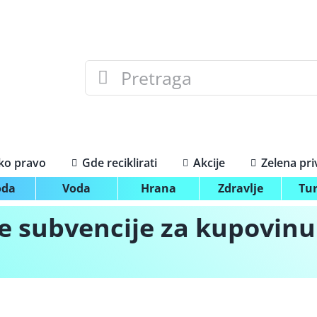
Search
for:
ko pravo
Gde reciklirati
Akcije
Zelena pr
oda
Voda
Hrana
Zdravlje
Tu
e subvencije za kupovinu