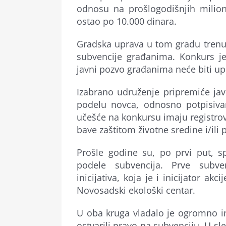
odnosu na prošlogodišnjih milion
ostao po 10.000 dinara.
Gradska uprava u tom gradu trenut
subvencije građanima. Konkurs j
javni pozvo građanima neće biti u
Izabrano udruženje pripremiće javn
podelu novca, odnosno potpisiva
učešće na konkursu imaju registro
bave zaštitom životne sredine i/ili
Prošle godine su, po prvi put, 
podele subvencija. Prve subven
inicijativa, koja je i inicijator a
Novosadski ekološki centar.
U oba kruga vladalo je ogromno in
ostvarili pravo na subvenciju. U s