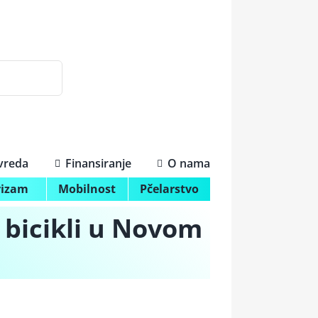
ivreda
Finansiranje
O nama
rizam
Mobilnost
Pčelarstvo
 bicikli u Novom