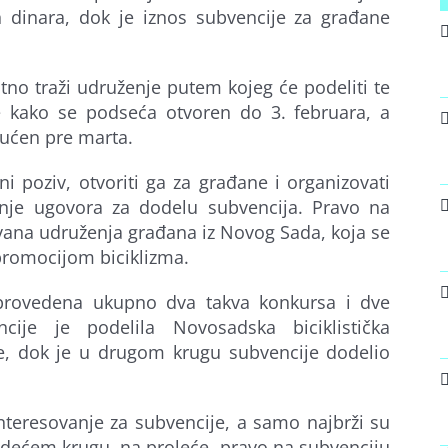
 dinara, dok je iznos subvencije za građane
no traži udruženje putem kojeg će podeliti te
e kako se podseća otvoren do 3. februara, a
pućen pre marta.
i poziv, otvoriti ga za građane i organizovati
nje ugovora za dodelu subvencija. Pravo na
vana udruženja građana iz Novog Sada, koja se
 promocijom biciklizma.
sprovedena ukupno dva takva konkursa i dve
cije je podelila Novosadska biciklistička
kcije, dok je u drugom krugu subvencije dodelio
teresovanje za subvencije, a samo najbrži su
ledećem krugu, na proleće, pravo na subvenciju