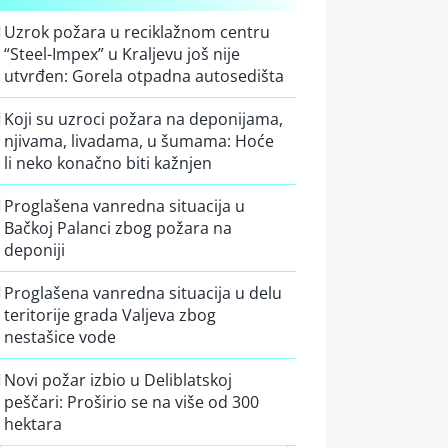
Uzrok požara u reciklažnom centru
“Steel-Impex” u Kraljevu još nije
utvrđen: Gorela otpadna autosedišta
Koji su uzroci požara na deponijama,
njivama, livadama, u šumama: Hoće
li neko konačno biti kažnjen
Proglašena vanredna situacija u
Bačkoj Palanci zbog požara na
deponiji
Proglašena vanredna situacija u delu
teritorije grada Valjeva zbog
nestašice vode
Novi požar izbio u Deliblatskoj
peščari: Proširio se na više od 300
hektara