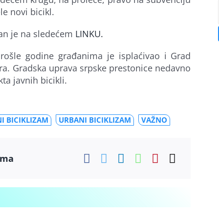
e novi bicikl.
pan je na sledećem
LINKU.
prošle godine građanima je isplaćivao i Grad
ra. Gradska uprava srpske prestonice nedavno
ta javnih bicikli.
I BICIKLIZAM
URBANI BICIKLIZAM
VAŽNO
ama