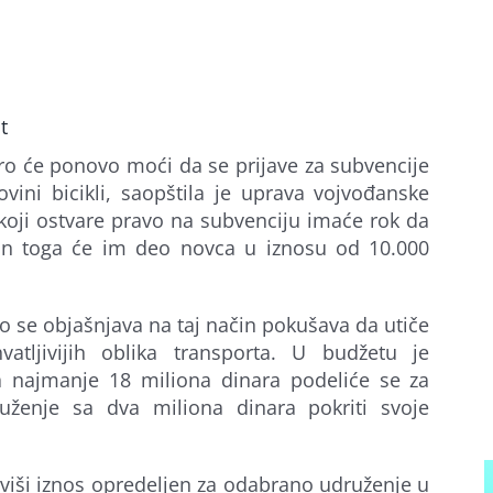
t
o će ponovo moći da se prijave za subvencije
ini bicikli, saopštila je uprava vojvođanske
koji ostvare pravo na subvenciju imaće rok da
kon toga će im deo novca u iznosu od 10.000
se objašnjava na taj način pokušava da utiče
atljivijih oblika transporta. U budžetu je
a najmanje 18 miliona dinara podeliće se za
uženje sa dva miliona dinara pokriti svoje
 viši iznos opredeljen za odabrano udruženje u