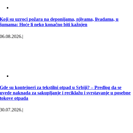
Koji su uzroci požara na deponijama, njivama, livadama, u
šumama: Hoće li neko konačno biti kažnjen
06.08.2026.
|
Gde su kontejneri za tekstilni otpad u Srbiji? – Predlog da se
uvede naknada za sakupljanje i reciklažu i svrstavanje u posebne
tokove otpada
30.07.2026.
|