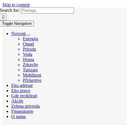
Skip to content
Search for:
Toggle Navigation
Novosti
Energija
Otpad
Priroda
Voda
Hrana
Zdravlje
Turizam
Mobilnost
Pčelarstvo
Eko adresar
Eko pravo
Gde reciklirati
Akcije
Zelena privreda
Finansiranje
O nama