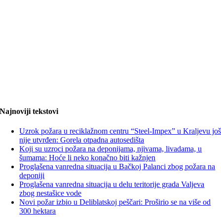
Najnoviji tekstovi
Uzrok požara u reciklažnom centru “Steel-Impex” u Kraljevu jo
nije utvrđen: Gorela otpadna autosedišta
Koji su uzroci požara na deponijama, njivama, livadama, u
šumama: Hoće li neko konačno biti kažnjen
Proglašena vanredna situacija u Bačkoj Palanci zbog požara na
deponiji
Proglašena vanredna situacija u delu teritorije grada Valjeva
zbog nestašice vode
Novi požar izbio u Deliblatskoj peščari: Proširio se na više od
300 hektara