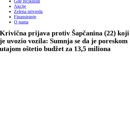
Gde reciklirati
Akcije
Zelena privreda
Finansiranje
O nama
Krivična prijava protiv Šapčanina (22) koji
je uvozio vozila: Sumnja se da je poreskom
utajom oštetio budžet za 13,5 miliona