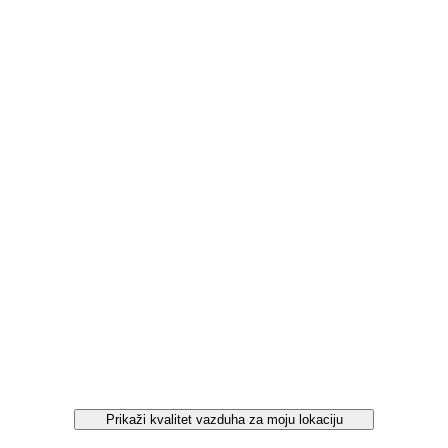
Prikaži kvalitet vazduha za moju lokaciju