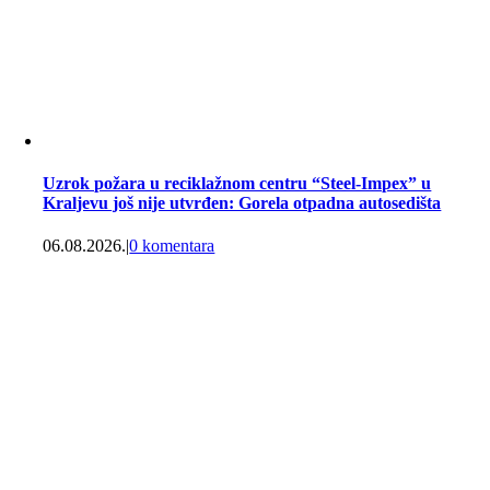
Uzrok požara u reciklažnom centru “Steel-Impex” u
Kraljevu još nije utvrđen: Gorela otpadna autosedišta
06.08.2026.
|
0 komentara