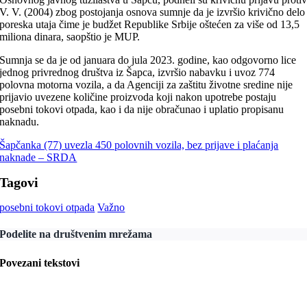
V. V. (2004) zbog postojanja osnova sumnje da je izvršio krivično delo
poreska utaja čime je budžet Republike Srbije oštećen za više od 13,5
miliona dinara, saopštio je MUP.
Sumnja se da je od januara do jula 2023. godine, kao odgovorno lice
jednog privrednog društva iz Šapca, izvršio nabavku i uvoz 774
polovna motorna vozila, a da Agenciji za zaštitu životne sredine nije
prijavio uvezene količine proizvoda koji nakon upotrebe postaju
posebni tokovi otpada, kao i da nije obračunao i uplatio propisanu
naknadu.
Šapčanka (77) uvezla 450 polovnih vozila, bez prijave i plaćanja
naknade – SRDA
Tagovi
posebni tokovi otpada
Važno
Podelite na društvenim mrežama
Povezani tekstovi