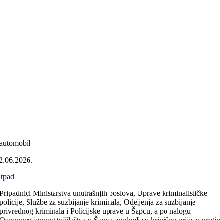
automobil
2.06.2026.
tpad
Pripadnici Ministarstva unutrašnjih poslova, Uprave kriminalističke
policije, Službe za suzbijanje kriminala, Odelјenja za suzbijanje
privrednog kriminala i Policijske uprave u Šapcu, a po nalogu
Osnovnog javnog tužilaštva u Šapcu, podneli su krivičnu prijavu proti