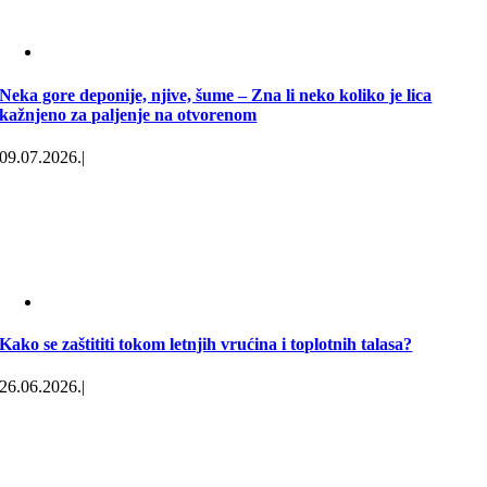
Neka gore deponije, njive, šume – Zna li neko koliko je lica
kažnjeno za paljenje na otvorenom
09.07.2026.
|
Kako se zaštititi tokom letnjih vrućina i toplotnih talasa?
26.06.2026.
|