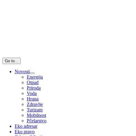
Go to...
Novosti
Energija
Otpad
Priroda
Voda
Hrana
Zdravlje
Turizam
Mobilnost
Pčelarstvo
Eko adresar
Eko pravo