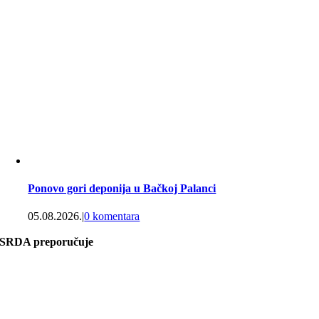
Ponovo gori deponija u Bačkoj Palanci
05.08.2026.
|
0 komentara
SRDA preporučuje