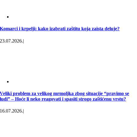
Komarci i krpelji: kako izabrati zaštitu koja zaista deluje?
23.07.2026.
|
Veliki problem za velikog mrmoljka zbog situacije “pravimo se
ludi” – Hoće li neko reagovati i spasiti strogo zaštićenu vrstu?
16.07.2026.
|