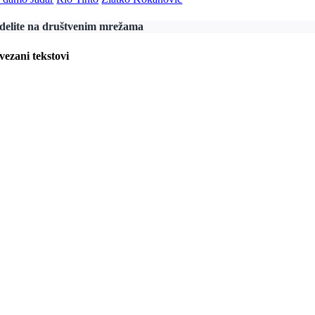
delite na društvenim mrežama
vezani tekstovi