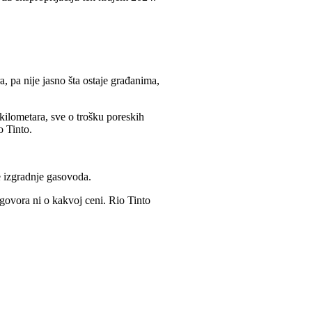
 pa nije jasno šta ostaje građanima,
kilometara, sve o trošku poreskih
o Tinto.
e izgradnje gasovoda.
zgovora ni o kakvoj ceni. Rio Tinto