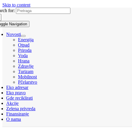
Skip to content
arch for:
oggle Navigation
Novosti
Energija
Otpad
Priroda
Voda
Hrana
Zdravlje
Turizam
Mobilnost
Pčelarstvo
Eko adresar
Eko pravo
Gde reciklirati
Akcije
Zelena privreda
Finansiranje
O nama