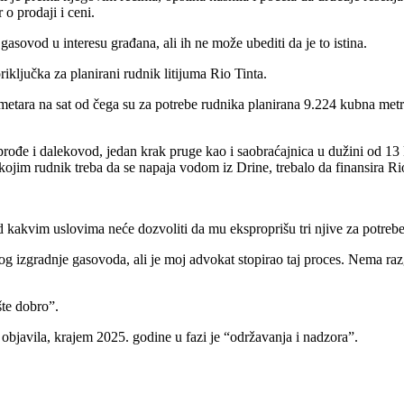
o prodaji i ceni.
asovod u interesu građana, ali ih ne može ubediti da je to istina.
ključka za planirani rudnik litijuma Rio Tinta.
tara na sat od čega su za potrebe rudnika planirana 9.224 kubna metra,
prođe i dalekovod, jedan krak pruge kao i saobraćajnica u dužini od 13 
a kojim rudnik treba da se napaja vodom iz Drine, trebalo da finansira Ri
 kakvim uslovima neće dozvoliti da mu eksproprišu tri njive za potreb
bog izgradnje gasovoda, ali je moj advokat stopirao taj proces. Nema ra
šte dobro”.
 objavila, krajem 2025. godine u fazi je “održavanja i nadzora”.