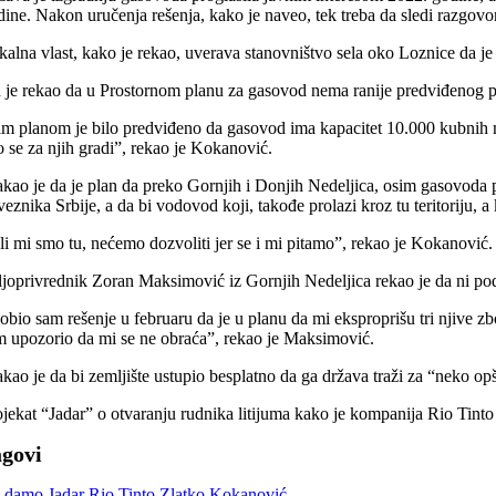
dine. Nakon uručenja rešenja, kako je naveo, tek treba da sledi razgovor 
kalna vlast, kako je rekao, uverava stanovništvo sela oko Loznice da je g
 je rekao da u Prostornom planu za gasovod nema ranije predviđenog pri
im planom je bilo predviđeno da gasovod ima kapacitet 10.000 kubnih me
o se za njih gradi”, rekao je Kokanović.
takao je da je plan da preko Gornjih i Donjih Nedeljica, osim gasovoda 
eznika Srbije, a da bi vodovod koji, takođe prolazi kroz tu teritoriju, 
li mi smo tu, nećemo dozvoliti jer se i mi pitamo”, rekao je Kokanović.
ljoprivrednik Zoran Maksimović iz Gornjih Nedeljica rekao je da ni pod
obio sam rešenje u februaru da je u planu da mi eksproprišu tri njive z
m upozorio da mi se ne obraća”, rekao je Maksimović.
takao je da bi zemljište ustupio besplatno da ga država traži za “neko op
ojekat “Jadar” o otvaranju rudnika litijuma kako je kompanija Rio Tinto
agovi
 damo Jadar
Rio Tinto
Zlatko Kokanović