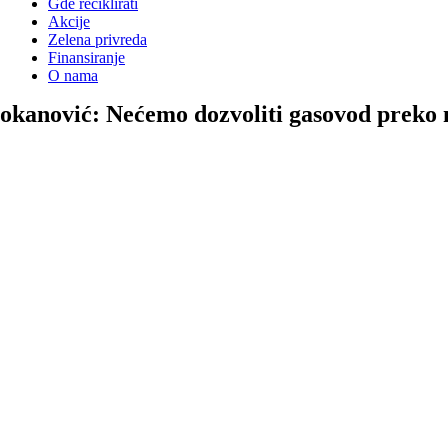
Gde reciklirati
Akcije
Zelena privreda
Finansiranje
O nama
okanović: Nećemo dozvoliti gasovod preko n