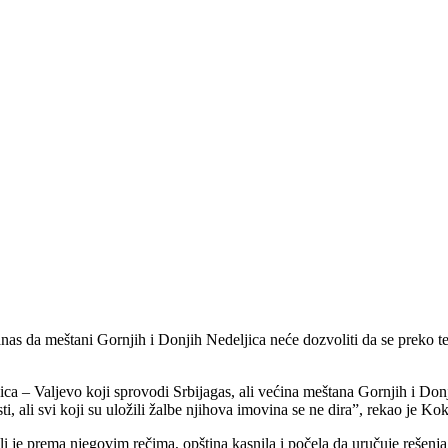
da meštani Gornjih i Donjih Nedeljica neće dozvoliti da se preko terito
ica – Valjevo koji sprovodi Srbijagas, ali većina meštana Gornjih i Donj
sti, ali svi koji su uložili žalbe njihova imovina se ne dira”, rekao je K
i je prema njegovim rečima, opština kasnila i počela da uručuje rešenja