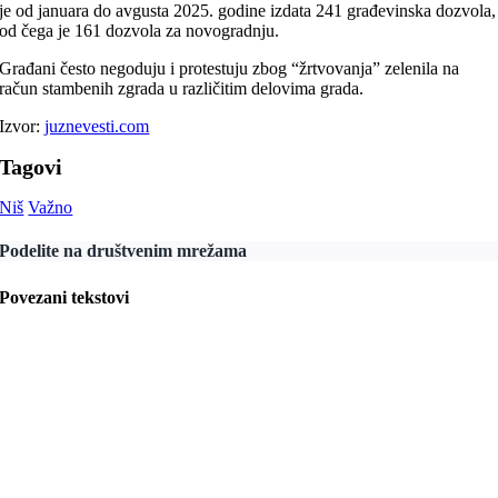
je od januara do avgusta 2025. godine izdata 241 građevinska dozvola,
od čega je 161 dozvola za novogradnju.
Građani često negoduju i protestuju zbog “žrtvovanja” zelenila na
račun stambenih zgrada u različitim delovima grada.
Izvor:
juznevesti.com
Tagovi
Niš
Važno
Podelite na društvenim mrežama
Povezani tekstovi