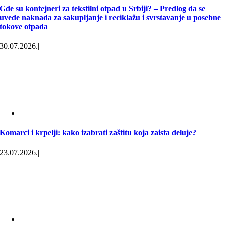
Gde su kontejneri za tekstilni otpad u Srbiji? – Predlog da se
uvede naknada za sakupljanje i reciklažu i svrstavanje u posebne
tokove otpada
30.07.2026.
|
Komarci i krpelji: kako izabrati zaštitu koja zaista deluje?
23.07.2026.
|