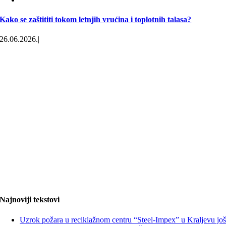
Kako se zaštititi tokom letnjih vrućina i toplotnih talasa?
26.06.2026.
|
Najnoviji tekstovi
Uzrok požara u reciklažnom centru “Steel-Impex” u Kraljevu jo