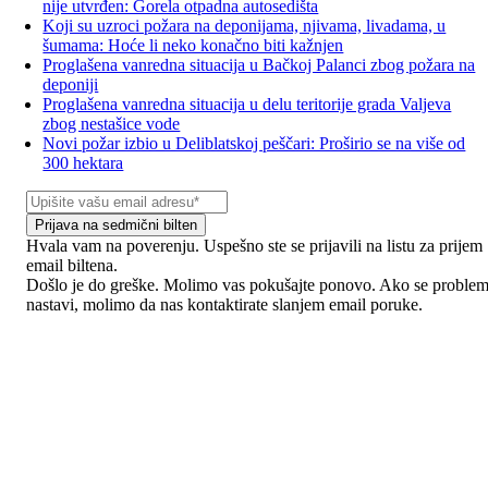
nije utvrđen: Gorela otpadna autosedišta
Koji su uzroci požara na deponijama, njivama, livadama, u
šumama: Hoće li neko konačno biti kažnjen
Proglašena vanredna situacija u Bačkoj Palanci zbog požara na
deponiji
Proglašena vanredna situacija u delu teritorije grada Valjeva
zbog nestašice vode
Novi požar izbio u Deliblatskoj peščari: Proširio se na više od
300 hektara
Prijava na sedmični bilten
Hvala vam na poverenju. Uspešno ste se prijavili na listu za prijem
email biltena.
Došlo je do greške. Molimo vas pokušajte ponovo. Ako se proble
nastavi, molimo da nas kontaktirate slanjem email poruke.