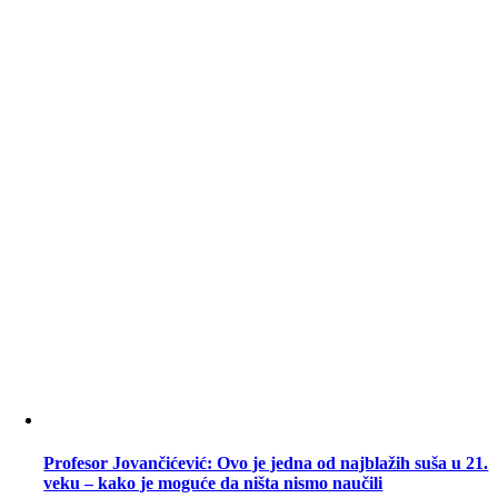
Profesor Jovančićević: Ovo je jedna od najblažih suša u 21.
veku – kako je moguće da ništa nismo naučili