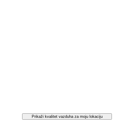
Prikaži kvalitet vazduha za moju lokaciju