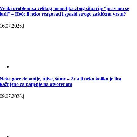
Veliki problem za velikog mrmoljka zbog situacije “pravimo se
ludi” – Hoće li neko reagovati i spasiti strogo zaštićenu vrstu?
16.07.2026.
|
Neka gore deponije, njive, šume – Zna li neko koliko je lica
kažnjeno za paljenje na otvorenom
09.07.2026.
|