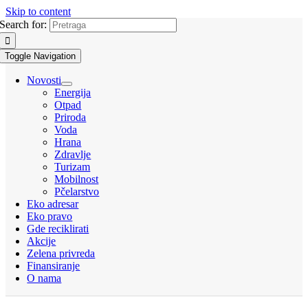
Skip to content
Search for:
Toggle Navigation
Novosti
Energija
Otpad
Priroda
Voda
Hrana
Zdravlje
Turizam
Mobilnost
Pčelarstvo
Eko adresar
Eko pravo
Gde reciklirati
Akcije
Zelena privreda
Finansiranje
O nama