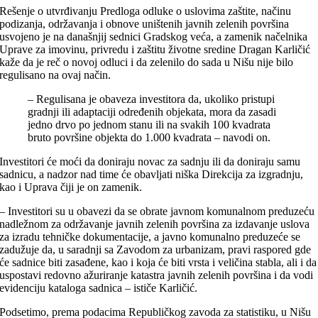
Rešenje o utvrđivanju Predloga odluke o uslovima zaštite, načinu
podizanja, održavanja i obnove uništenih javnih zelenih površina
usvojeno je na današnjij sednici Gradskog veća, a zamenik načelnika
Uprave za imovinu, privredu i zaštitu životne sredine Dragan Karličić
kaže da je reč o novoj odluci i da zelenilo do sada u Nišu nije bilo
regulisano na ovaj način.
– Regulisana je obaveza investitora da, ukoliko pristupi
gradnji ili adaptaciji određenih objekata, mora da zasadi
jedno drvo po jednom stanu ili na svakih 100 kvadrata
bruto površine objekta do 1.000 kvadrata – navodi on.
Investitori će moći da doniraju novac za sadnju ili da doniraju samu
sadnicu, a nadzor nad time će obavljati niška Direkcija za izgradnju,
kao i Uprava čiji je on zamenik.
– Investitori su u obavezi da se obrate javnom komunalnom preduzeću
nadležnom za održavanje javnih zelenih površina za izdavanje uslova
za izradu tehničke dokumentacije, a javno komunalno preduzeće se
zadužuje da, u saradnji sa Zavodom za urbanizam, pravi raspored gde
će sadnice biti zasađene, kao i koja će biti vrsta i veličina stabla, ali i da
uspostavi redovno ažuriranje katastra javnih zelenih površina i da vodi
evidenciju kataloga sadnica – ističe Karličić.
Podsetimo, prema podacima Republičkog zavoda za statistiku, u Nišu