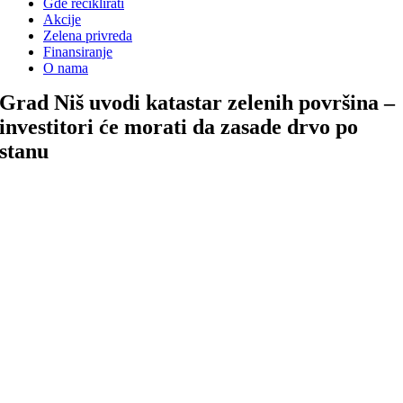
Gde reciklirati
Akcije
Zelena privreda
Finansiranje
O nama
Grad Niš uvodi katastar zelenih površina –
investitori će morati da zasade drvo po
stanu