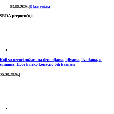
03.08.2026.
|
0 komentara
SRDA preporučuje
Koji su uzroci požara na deponijama, njivama, livadama, u
šumama: Hoće li neko konačno biti kažnjen
06.08.2026.
|