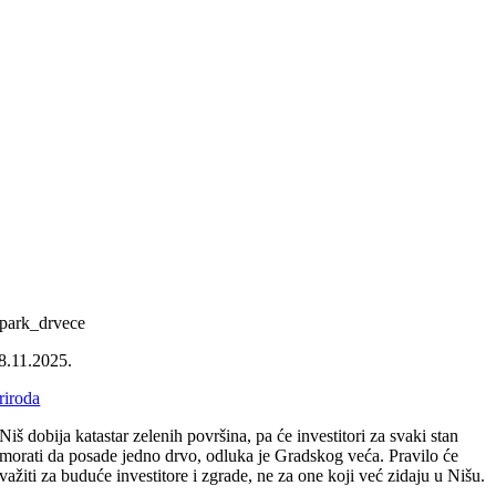
park_drvece
8.11.2025.
riroda
Niš dobija katastar zelenih površina, pa će investitori za svaki stan
morati da posade jedno drvo, odluka je Gradskog veća. Pravilo će
važiti za buduće investitore i zgrade, ne za one koji već zidaju u Nišu.