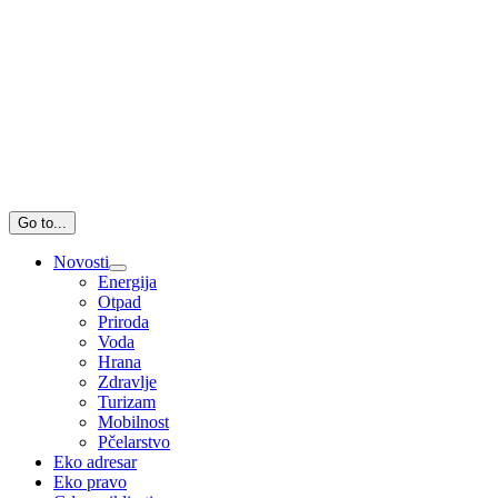
Go to...
Novosti
Energija
Otpad
Priroda
Voda
Hrana
Zdravlje
Turizam
Mobilnost
Pčelarstvo
Eko adresar
Eko pravo