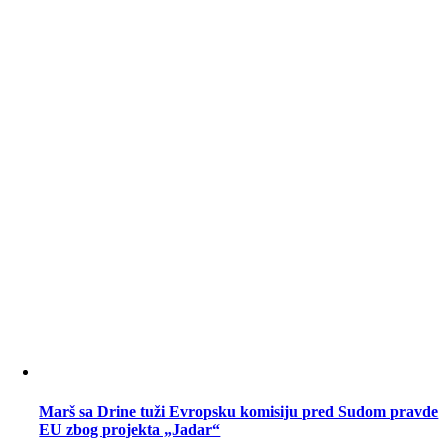
Marš sa Drine tuži Evropsku komisiju pred Sudom pravde
EU zbog projekta „Jadar“