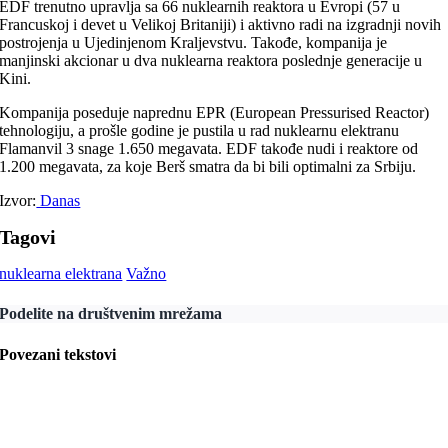
EDF trenutno upravlja sa 66 nuklearnih reaktora u Evropi (57 u
Francuskoj i devet u Velikoj Britaniji) i aktivno radi na izgradnji novih
postrojenja u Ujedinjenom Kraljevstvu. Takođe, kompanija je
manjinski akcionar u dva nuklearna reaktora poslednje generacije u
Kini.
Kompanija poseduje naprednu EPR (European Pressurised Reactor)
tehnologiju, a prošle godine je pustila u rad nuklearnu elektranu
Flamanvil 3 snage 1.650 megavata. EDF takođe nudi i reaktore od
1.200 megavata, za koje Berš smatra da bi bili optimalni za Srbiju.
Izvor:
Danas
Tagovi
nuklearna elektrana
Važno
Podelite na društvenim mrežama
Povezani tekstovi