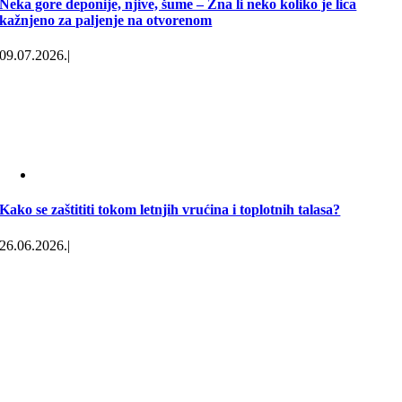
Neka gore deponije, njive, šume – Zna li neko koliko je lica
kažnjeno za paljenje na otvorenom
09.07.2026.
|
Kako se zaštititi tokom letnjih vrućina i toplotnih talasa?
26.06.2026.
|