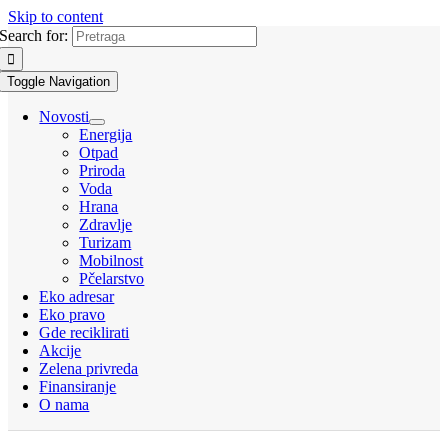
Skip to content
Search for:
Toggle Navigation
Novosti
Energija
Otpad
Priroda
Voda
Hrana
Zdravlje
Turizam
Mobilnost
Pčelarstvo
Eko adresar
Eko pravo
Gde reciklirati
Akcije
Zelena privreda
Finansiranje
O nama