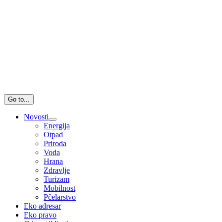
Go to...
Novosti
Energija
Otpad
Priroda
Voda
Hrana
Zdravlje
Turizam
Mobilnost
Pčelarstvo
Eko adresar
Eko pravo