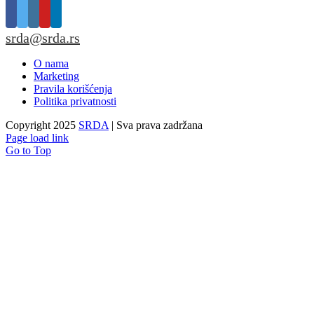
srda@srda.rs
O nama
Marketing
Pravila korišćenja
Politika privatnosti
Copyright 2025
SRDA
| Sva prava zadržana
Page load link
Go to Top