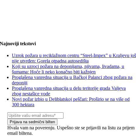
Najnoviji tekstovi
Uzrok požara u reciklažnom centru “Steel-Impex” u Kraljevu jo
nije utvrđen: Gorela otpadna autosedišta
Koji su uzroci požara na deponijama, njivama, livadama, u
šumama: Hoće li neko konačno biti kažnjen
Proglašena vanredna situacija u Bačkoj Palanci zbog požara na
deponiji
Proglašena vanredna situacija u delu teritorije grada Valjeva
zbog nestašice vode
Novi požar izbio u Deliblatskoj peščari: Proširio se na više od
300 hektara
Prijava na sedmični bilten
Hvala vam na poverenju. Uspešno ste se prijavili na listu za prijem
email biltena.