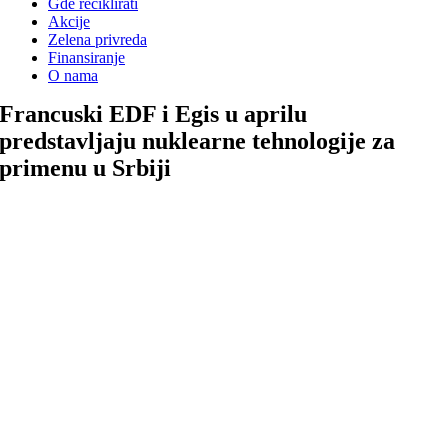
Gde reciklirati
Akcije
Zelena privreda
Finansiranje
O nama
Francuski EDF i Egis u aprilu
predstavljaju nuklearne tehnologije za
primenu u Srbiji