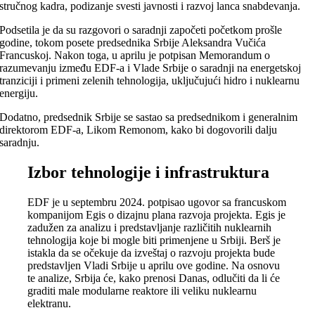
stručnog kadra, podizanje svesti javnosti i razvoj lanca snabdevanja.
Podsetila je da su razgovori o saradnji započeti početkom prošle
godine, tokom posete predsednika Srbije Aleksandra Vučića
Francuskoj. Nakon toga, u aprilu je potpisan Memorandum o
razumevanju između EDF-a i Vlade Srbije o saradnji na energetskoj
tranziciji i primeni zelenih tehnologija, uključujući hidro i nuklearnu
energiju.
Dodatno, predsednik Srbije se sastao sa predsednikom i generalnim
direktorom EDF-a, Likom Remonom, kako bi dogovorili dalju
saradnju.
Izbor tehnologije i infrastruktura
EDF je u septembru 2024. potpisao ugovor sa francuskom
kompanijom Egis o dizajnu plana razvoja projekta. Egis je
zadužen za analizu i predstavljanje različitih nuklearnih
tehnologija koje bi mogle biti primenjene u Srbiji. Berš je
istakla da se očekuje da izveštaj o razvoju projekta bude
predstavljen Vladi Srbije u aprilu ove godine. Na osnovu
te analize, Srbija će, kako prenosi Danas, odlučiti da li će
graditi male modularne reaktore ili veliku nuklearnu
elektranu.