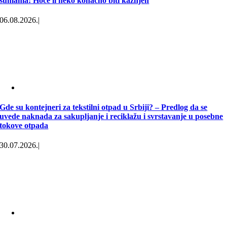
šumama: Hoće li neko konačno biti kažnjen
06.08.2026.
|
Gde su kontejneri za tekstilni otpad u Srbiji? – Predlog da se
uvede naknada za sakupljanje i reciklažu i svrstavanje u posebne
tokove otpada
30.07.2026.
|