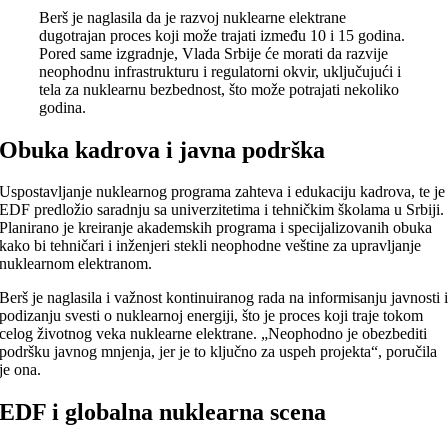
Berš je naglasila da je razvoj nuklearne elektrane
dugotrajan proces koji može trajati između 10 i 15 godina.
Pored same izgradnje, Vlada Srbije će morati da razvije
neophodnu infrastrukturu i regulatorni okvir, uključujući i
tela za nuklearnu bezbednost, što može potrajati nekoliko
godina.
Obuka kadrova i javna podrška
Uspostavljanje nuklearnog programa zahteva i edukaciju kadrova, te je
EDF predložio saradnju sa univerzitetima i tehničkim školama u Srbiji.
Planirano je kreiranje akademskih programa i specijalizovanih obuka
kako bi tehničari i inženjeri stekli neophodne veštine za upravljanje
nuklearnom elektranom.
Berš je naglasila i važnost kontinuiranog rada na informisanju javnosti 
podizanju svesti o nuklearnoj energiji, što je proces koji traje tokom
celog životnog veka nuklearne elektrane. „Neophodno je obezbediti
podršku javnog mnjenja, jer je to ključno za uspeh projekta“, poručila
je ona.
EDF i globalna nuklearna scena