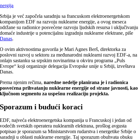
nergija
Srbija je već započela saradnju sa francuskom elektroenergetskom
kompanijom EDF na razvoju nuklearne energije, a ovog meseca
održane su radionice posvećene razvoju ljudskih resursa i uključivanju
domaće industrije u potencijalnu izgradnju nuklearne elektrane, piše
Danas
.
O ovim aktivnostima govorila je Mari Agnes Berš, direktorka za
poslovni razvoj u sektoru za međunarodni nuklearni razvoj EDF-a, na
onlajn sastanku sa srpskim novinarima u okviru programa „Puls
Evrope“ koji organizuje delegacija Evropske unije u Srbiji, izveštava
Danas.
Prema njenim rečima,
naredne nedelje planirana je i radionica
posvećena prihvatanju nuklearne energije od strane javnosti, kao
ključnom segmentu za uspešnu realizaciju projekta.
Sporazum i budući koraci
EDF, najveća elektroenergetska kompanija u Francuskoj i jedan od
vodećih svetskih operatera nuklearnih elektrana, prošlog avgusta
potpisao je sporazum sa Ministarstvom rudarstva i energetike Srbije o
saradnji u oblasti nuklearne energije. Taj sporazum obuhvata obuku