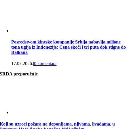
Posredstvom kineske kompanije Srbija nabavlja milione
tona uglja iz Indonezije: Cena skoči i tri puta dok stigne do
Balkana
17.07.2026.
|
0 komentara
SRDA preporučuje
Koji su uzroci požara na deponijama, njivama, livadama, u