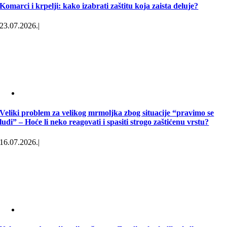
Komarci i krpelji: kako izabrati zaštitu koja zaista deluje?
23.07.2026.
|
Veliki problem za velikog mrmoljka zbog situacije “pravimo se
ludi” – Hoće li neko reagovati i spasiti strogo zaštićenu vrstu?
16.07.2026.
|