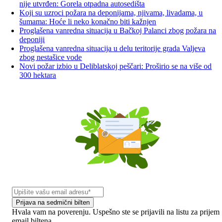
nije utvrđen: Gorela otpadna autosedišta
Koji su uzroci požara na deponijama, njivama, livadama, u
šumama: Hoće li neko konačno biti kažnjen
Proglašena vanredna situacija u Bačkoj Palanci zbog požara na
deponiji
Proglašena vanredna situacija u delu teritorije grada Valjeva
zbog nestašice vode
Novi požar izbio u Deliblatskoj peščari: Proširio se na više od
300 hektara
Prijava na sedmični bilten
Hvala vam na poverenju. Uspešno ste se prijavili na listu za prijem
email biltena.