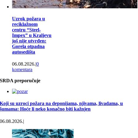
Uzrok požara u
reciklažnom
centru “Steel-
Impex” u Kraljevu
još nije utvrđen:
Gorela otpadna
autosedišta
06.08.2026.
|
0
komentara
SRDA preporučuje
Koji su uzroci požara na deponijama, njivama, livadama, u
šumama: Hoće li neko konačno biti kažnjen
06.08.2026.
|