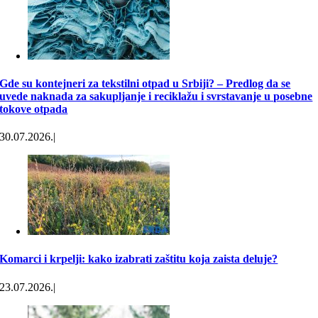
Gde su kontejneri za tekstilni otpad u Srbiji? – Predlog da se
uvede naknada za sakupljanje i reciklažu i svrstavanje u posebne
tokove otpada
30.07.2026.
|
Komarci i krpelji: kako izabrati zaštitu koja zaista deluje?
23.07.2026.
|
Proglašena