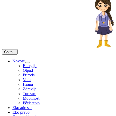
Go to...
Novosti
Energija
Otpad
Priroda
Voda
Hrana
Zdravlje
Turizam
Mobilnost
Pčelarstvo
Eko adresar
Eko pravo