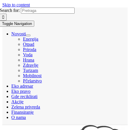
Skip to content
Search for:
Toggle Navigation
Novosti
Energija
Otpad
Priroda
Voda
Hrana
Zdravlje
Turizam
Mobilnost
Pčelarstvo
Eko adresar
Eko pravo
Gde reciklirati
Akcije
Zelena privreda
Finansiranje
O nama