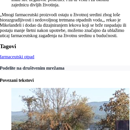
zajednicu divljih životinja.
„Mnogi farmaceutski proizvodi ostaju u životnoj sredini zbog loše
biorazgradljivosti i nedovoljnog tretmana otpadnih voda„, rekao je
Mikelanđeli i dodao da dizajniranjem lekova koji se brže raspadaju ili
postaju manje štetni nakon upotrebe, možemo značajno da ublažimo
uticaj farmaceutskog zagađenja na životnu sredinu u budućnosti.
Tagovi
farmaceutski otpad
Podelite na društvenim mrežama
Povezani tekstovi