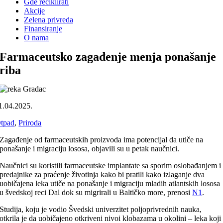
Gde reciklirati
Akcije
Zelena privreda
Finansiranje
O nama
Farmaceutsko zagađenje menja ponašanje
riba
1.04.2025.
tpad
,
Priroda
Zagađenje od farmaceutskih proizvoda ima potencijal da utiče na
ponašanje i migraciju lososa, objavili su u petak naučnici.
Naučnici su koristili farmaceutske implantate sa sporim oslobađanjem i
predajnike za praćenje životinja kako bi pratili kako izlaganje dva
uobičajena leka utiče na ponašanje i migraciju mladih atlantskih lososa
u švedskoj reci Dal dok su migrirali u Baltičko more, prenosi
N1
.
Studija, koju je vodio Švedski univerzitet poljoprivrednih nauka,
otkrila je da uobičajeno otkriveni nivoi klobazama u okolini – leka koji