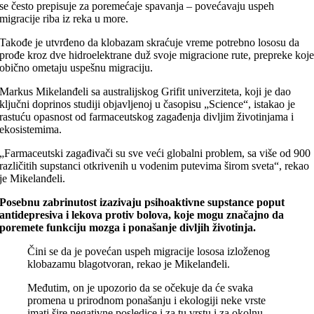
se često prepisuje za poremećaje spavanja – povećavaju uspeh
migracije riba iz reka u more.
Takođe je utvrđeno da klobazam skraćuje vreme potrebno lososu da
prođe kroz dve hidroelektrane duž svoje migracione rute, prepreke koj
obično ometaju uspešnu migraciju.
Markus Mikelanđeli sa australijskog Grifit univerziteta, koji je dao
ključni doprinos studiji objavljenoj u časopisu „Science“, istakao je
rastuću opasnost od farmaceutskog zagađenja divljim životinjama i
ekosistemima.
„Farmaceutski zagađivači su sve veći globalni problem, sa više od 900
različitih supstanci otkrivenih u vodenim putevima širom sveta“, rekao
je Mikelanđeli.
Posebnu zabrinutost izazivaju psihoaktivne supstance poput
antidepresiva i lekova protiv bolova, koje mogu značajno da
poremete funkciju mozga i ponašanje divljih životinja.
Čini se da je povećan uspeh migracije lososa izloženog
klobazamu blagotvoran, rekao je Mikelanđeli.
Međutim, on je upozorio da se očekuje da će svaka
promena u prirodnom ponašanju i ekologiji neke vrste
imati šire negativne posledice i za tu vrstu i za okolnu