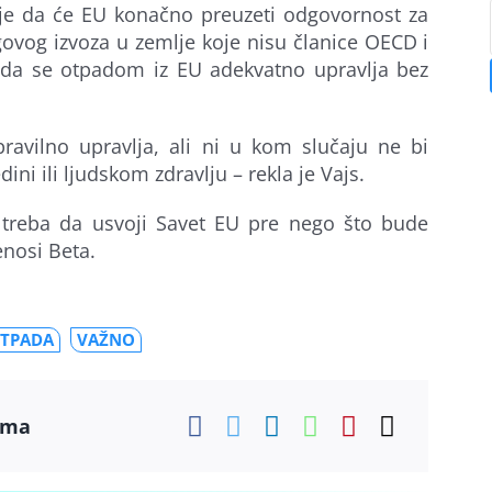
ila je da će EU konačno preuzeti odgovornost za
ovog izvoza u zemlje koje nisu članice OECD i
i da se otpadom iz EU adekvatno upravlja bez
ravilno upravlja, ali ni u kom slučaju ne bi
ini ili ljudskom zdravlju – rekla je Vajs.
 treba da usvoji Savet EU pre nego što bude
enosi Beta.
OTPADA
VAŽNO
ama