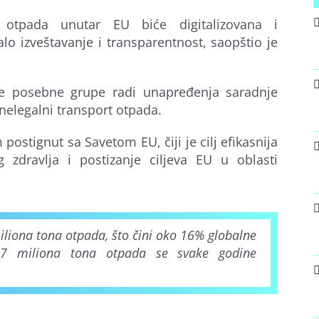
 otpada unutar EU biće digitalizovana i
alo izveštavanje i transparentnost, saopštio je
e posebne grupe radi unapređenja saradnje
 nelegalni transport otpada.
postignut sa Savetom EU, čiji je cilj efikasnija
g zdravlja i postizanje ciljeva EU u oblasti
iliona tona otpada, što čini oko 16% globalne
67 miliona tona otpada se svake godine