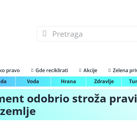
Search
for:
ko pravo
Gde reciklirati
Akcije
Zelena pr
oda
Voda
Hrana
Zdravlje
Tu
ent odobrio stroža pravi
 zemlje