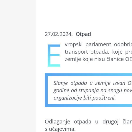
27.02.2024.
Otpad
E
vropski parlament odobri
transport otpada, koje pr
zemlje koje nisu članice O
Slanje otpada u zemlje izvan O
godine od stupanja na snagu novo
organizacije biti pooštreni.
Odlaganje otpada u drugoj čla
slučajevima.