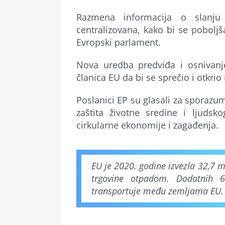
Razmena informacija o slanju
centralizovana, kako bi se poboljš
Evropski parlament.
Nova uredba predviđa i osnivanj
članica EU da bi se sprečio i otkrio
Poslanici EP su glasali za sporazum 
zaštita životne sredine i ljudsko
cirkularne ekonomije i zagađenja.
EU je 2020. godine izvezla 32,7 m
trgovine otpadom. Dodatnih 
transportuje među zemljama EU.