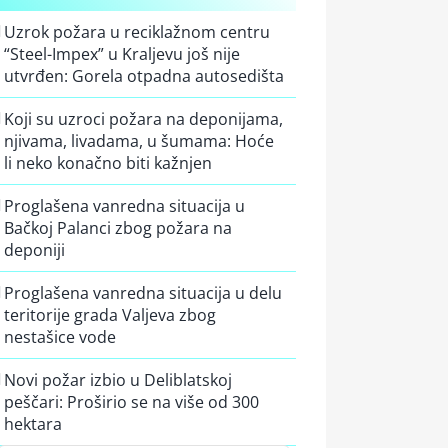
Uzrok požara u reciklažnom centru
“Steel-Impex” u Kraljevu još nije
utvrđen: Gorela otpadna autosedišta
Koji su uzroci požara na deponijama,
njivama, livadama, u šumama: Hoće
li neko konačno biti kažnjen
Proglašena vanredna situacija u
Bačkoj Palanci zbog požara na
deponiji
Proglašena vanredna situacija u delu
teritorije grada Valjeva zbog
nestašice vode
Novi požar izbio u Deliblatskoj
peščari: Proširio se na više od 300
hektara