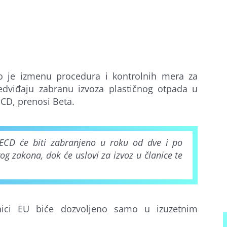
o je izmenu procedura i kontrolnih mera za
edviđaju zabranu izvoza plastičnog otpada u
ECD, prenosi Beta.
ECD će biti zabranjeno u roku od dve i po
g zakona, dok će uslovi za izvoz u članice te
nici EU biće dozvoljeno samo u izuzetnim