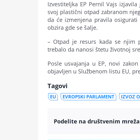
Izvestiteljka EP Pernil Vajs izjav
svoj plastični otpad zabranom njeg
da će izmenjena pravila osigurat
obzira gde se šalje.
– Otpad je resurs kada se njim p
trebalo da nanosi štetu životnoj sred
Posle usvajanja u EP, novi zakon
objavljen u Službenom listu EU, pr
Tagovi
EU
EVROPSKI PARLAMENT
IZVOZ 
Podelite na društvenim mrež