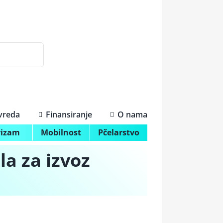
ivreda
Finansiranje
O nama
rizam
Mobilnost
Pčelarstvo
la za izvoz