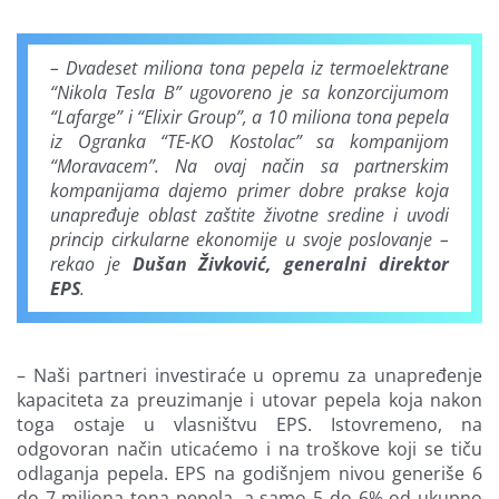
– Dvadeset miliona tona pepela iz termoelektrane
“Nikola Tesla B” ugovoreno je sa konzorcijumom
“Lafarge” i “Elixir Group”, a 10 miliona tona pepela
iz Ogranka “TE-KO Kostolac” sa kompanijom
“Moravacem”. Na ovaj način sa partnerskim
kompanijama dajemo primer dobre prakse koja
unapređuje oblast zaštite životne sredine i uvodi
princip cirkularne ekonomije u svoje poslovanje –
rekao je
Dušan Živković, generalni direktor
EPS
.
– Naši partneri investiraće u opremu za unapređenje
kapaciteta za preuzimanje i utovar pepela koja nakon
toga ostaje u vlasništvu EPS. Istovremeno, na
odgovoran način uticaćemo i na troškove koji se tiču
odlaganja pepela. EPS na godišnjem nivou generiše 6
do 7 miliona tona pepela, a samo 5 do 6% od ukupno