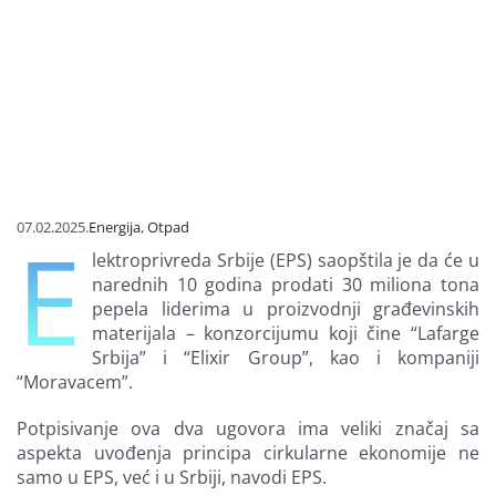
Finansiran
O nama
07.02.2025.
Energija
,
Otpad
E
lektroprivreda Srbije (EPS) saopštila je da će u
narednih 10 godina prodati 30 miliona tona
pepela liderima u proizvodnji građevinskih
materijala – konzorcijumu koji čine “Lafarge
Srbija” i “Elixir Group”, kao i kompaniji
“Moravacem”.
Potpisivanje ova dva ugovora ima veliki značaj sa
aspekta uvođenja principa cirkularne ekonomije ne
samo u EPS, već i u Srbiji, navodi EPS.