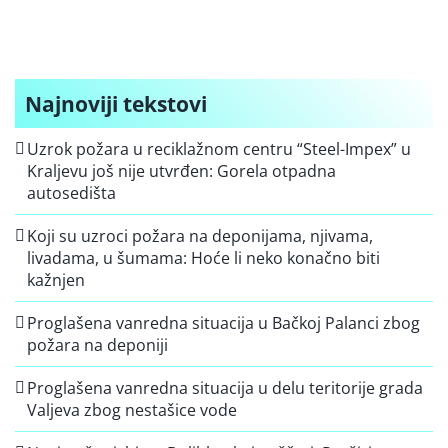
Najnoviji tekstovi
Uzrok požara u reciklažnom centru “Steel-Impex” u
Kraljevu još nije utvrđen: Gorela otpadna
autosedišta
Koji su uzroci požara na deponijama, njivama,
livadama, u šumama: Hoće li neko konačno biti
kažnjen
Proglašena vanredna situacija u Bačkoj Palanci zbog
požara na deponiji
Proglašena vanredna situacija u delu teritorije grada
Valjeva zbog nestašice vode