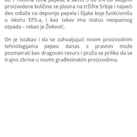
proizvedene količine se plasira na tržište Srbije i najveći
deo odlaže na deponije pepela i šljake koje funkcionišu
u okviru EPS-a, i kao takav ima status neopasnog
otpada – rekao je Živković.
On je istakao i da se zahvaljujući novim proizvodnim
tehnologijama pepeo danas s pravom može
posmatrati kao dragocen resurs i pruža se prilika da se
trajno zbrine u novim građevinskim proizvodima.