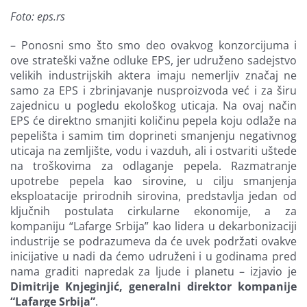
Foto: eps.rs
– Ponosni smo što smo deo ovakvog konzorcijuma i
ove strateški važne odluke EPS, jer udruženo sadejstvo
velikih industrijskih aktera imaju nemerljiv značaj ne
samo za EPS i zbrinjavanje nusproizvoda već i za širu
zajednicu u pogledu ekološkog uticaja. Na ovaj način
EPS će direktno smanjiti količinu pepela koju odlaže na
pepelišta i samim tim doprineti smanjenju negativnog
uticaja na zemljište, vodu i vazduh, ali i ostvariti uštede
na troškovima za odlaganje pepela. Razmatranje
upotrebe pepela kao sirovine, u cilju smanjenja
eksploatacije prirodnih sirovina, predstavlja jedan od
ključnih postulata cirkularne ekonomije, a za
kompaniju “Lafarge Srbija” kao lidera u dekarbonizaciji
industrije se podrazumeva da će uvek podržati ovakve
inicijative u nadi da ćemo udruženi i u godinama pred
nama graditi napredak za ljude i planetu – izjavio je
Dimitrije Knjeginjić, generalni direktor kompanije
“Lafarge Srbija”
.