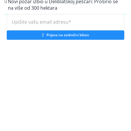
Novi požar izbio u Deliblatskoj peščari: Proširio se
na više od 300 hektara
Prijava na sedmični bilten