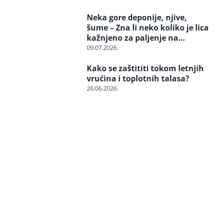
zaštićenu vrstu?
Neka gore deponije, njive,
šume – Zna li neko koliko je lica
kažnjeno za paljenje na
otvorenom
09.07.2026.
Kako se zaštititi tokom letnjih
vrućina i toplotnih talasa?
26.06.2026.