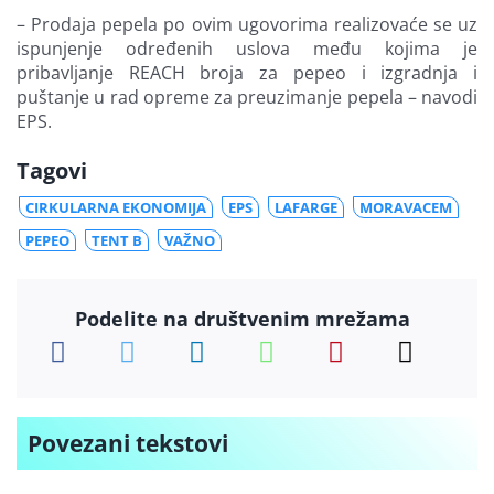
– Prodaja pepela po ovim ugovorima realizovaće se uz
ispunjenje određenih uslova među kojima je
pribavljanje REACH broja za pepeo i izgradnja i
puštanje u rad opreme za preuzimanje pepela – navodi
EPS.
Tagovi
CIRKULARNA EKONOMIJA
EPS
LAFARGE
MORAVACEM
PEPEO
TENT B
VAŽNO
Podelite na društvenim mrežama
Povezani tekstovi