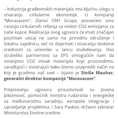
– Industrija građevinskih materijala ima ključnu ulogu u
stvaranju cirkularne ekonomije. U kompaniji
“Moravacem”, članici CRH Grupe, posvećeni smo
razvoju cirkularnih rešenja sa niskim CO2 emisijama za
naše kupce. Realizacija ovog ugovora će imati značajan
pozitivan uticaj ne samo na prirodno okruženje i
lokalnu zajednicu, već će doprineti i stvaranju dodatne
vrednosti za učesnike u lancu snabdevanja. Ovo
strateško partnerstvo sa EPS omogućiće nam da
smanjimo CO2 otisak materijala koje proizvodimo,
sarađujući i inovirajući kako bismo unapredili način na
koji je gradimo naš svet – izjavio je
Siniša Mauhar,
generalni direktor kompanije “Moravacem”
.
Potpisivanju ugovora prisustvovali su Jovana
Joksimović, pomoćnik ministra rudarstva i energetike
za međunarodnu saradnju, evropske integracije i
upravljanje projektima, i Sara Pavkov, državni sekretar
Ministarstva životne sredine.