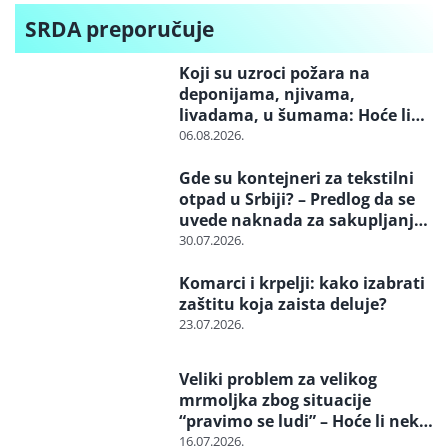
SRDA preporučuje
Koji su uzroci požara na
deponijama, njivama,
livadama, u šumama: Hoće li
neko konačno biti kažnjen
06.08.2026.
Gde su kontejneri za tekstilni
otpad u Srbiji? – Predlog da se
uvede naknada za sakupljanje i
reciklažu i svrstavanje u
30.07.2026.
posebne tokove otpada
Komarci i krpelji: kako izabrati
zaštitu koja zaista deluje?
23.07.2026.
Veliki problem za velikog
mrmoljka zbog situacije
“pravimo se ludi” – Hoće li neko
reagovati i spasiti strogo
16.07.2026.