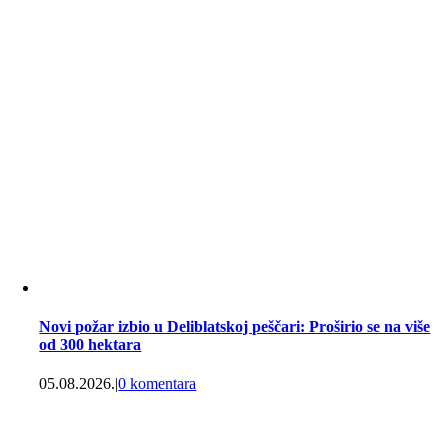
Novi požar izbio u Deliblatskoj peščari: Proširio se na više
od 300 hektara
05.08.2026.
|
0 komentara