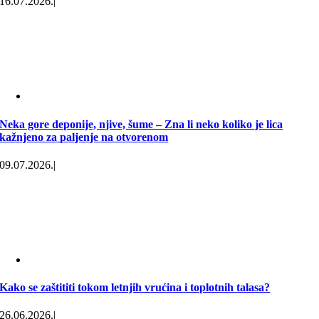
16.07.2026.
|
Neka gore deponije, njive, šume – Zna li neko koliko je lica
kažnjeno za paljenje na otvorenom
09.07.2026.
|
Kako se zaštititi tokom letnjih vrućina i toplotnih talasa?
26.06.2026.
|