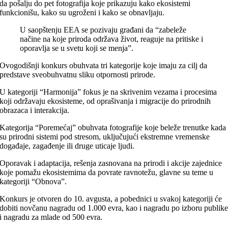
da pošalju do pet fotografija koje prikazuju kako ekosistemi
funkcionišu, kako su ugroženi i kako se obnavljaju.
U saopštenju EEA se pozivaju građani da “zabeleže
načine na koje priroda održava život, reaguje na pritiske i
oporavlja se u svetu koji se menja”.
Ovogodišnji konkurs obuhvata tri kategorije koje imaju za cilj da
predstave sveobuhvatnu sliku otpornosti prirode.
U kategoriji “Harmonija” fokus je na skrivenim vezama i procesima
koji održavaju ekosisteme, od oprašivanja i migracije do prirodnih
obrazaca i interakcija.
Kategorija “Poremećaj” obuhvata fotografije koje beleže trenutke kada
su prirodni sistemi pod stresom, uključujući ekstremne vremenske
događaje, zagađenje ili druge uticaje ljudi.
Oporavak i adaptacija, rešenja zasnovana na prirodi i akcije zajednice
koje pomažu ekosistemima da povrate ravnotežu, glavne su teme u
kategoriji “Obnova”.
Konkurs je otvoren do 10. avgusta, a pobednici u svakoj kategoriji će
dobiti novčanu nagradu od 1.000 evra, kao i nagradu po izboru publik
i nagradu za mlade od 500 evra.