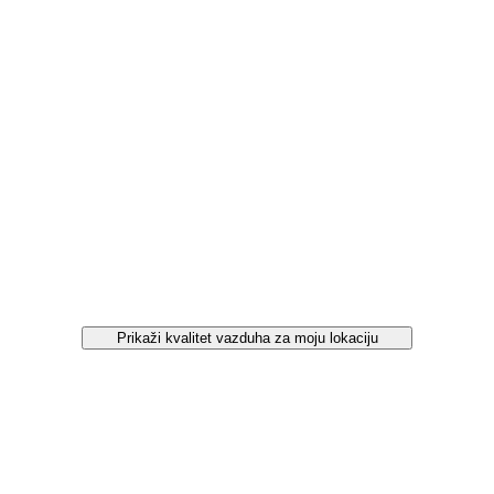
Prikaži kvalitet vazduha za moju lokaciju