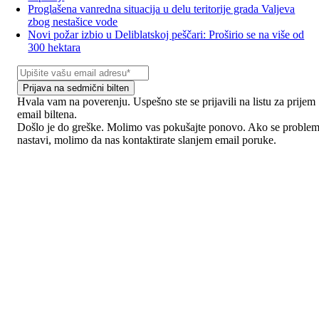
Proglašena vanredna situacija u delu teritorije grada Valjeva
zbog nestašice vode
Novi požar izbio u Deliblatskoj peščari: Proširio se na više od
300 hektara
Prijava na sedmični bilten
Hvala vam na poverenju. Uspešno ste se prijavili na listu za prijem
email biltena.
Došlo je do greške. Molimo vas pokušajte ponovo. Ako se proble
nastavi, molimo da nas kontaktirate slanjem email poruke.