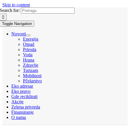
Skip to content
Search for:
Toggle Navigation
Novosti
Energija
Otpad
Priroda
Voda
Hrana
Zdravlje
Turizam
Mobilnost
Pčelarstvo
Eko adresar
Eko pravo
Gde reciklirati
Akcije
Zelena privreda
Finansiranje
O nama