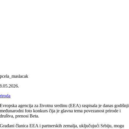
pcela_maslacak
8.05.2026.
riroda
Evropska agencija za životnu sredinu (EEA) raspisala je danas godišnji
međunarodni foto konkurs čija je glavna tema povezanost prirode i
društva, prenosi Beta.
Građani članica EEA i partnerskih zemalja, uključujući Srbiju, mogu