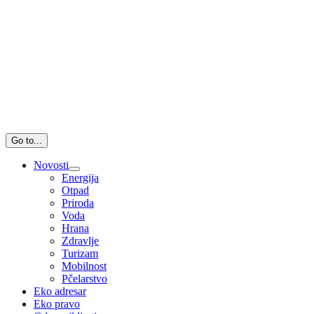
Go to...
Novosti
Energija
Otpad
Priroda
Voda
Hrana
Zdravlje
Turizam
Mobilnost
Pčelarstvo
Eko adresar
Eko pravo