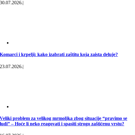
30.07.2026.
|
Komarci i krpelji: kako izabrati zaštitu koja zaista deluje?
23.07.2026.
|
Veliki problem za velikog mrmoljka zbog situacije “pravimo se
ludi” – Hoće li neko reagovati i spasiti strogo zaštićenu vrstu?