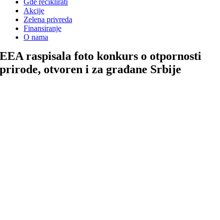
Gde reciklirati
Akcije
Zelena privreda
Finansiranje
O nama
EEA raspisala foto konkurs o otpornosti
prirode, otvoren i za građane Srbije