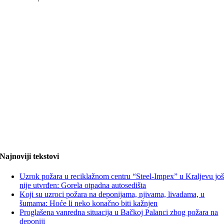
Najnoviji tekstovi
Uzrok požara u reciklažnom centru “Steel-Impex” u Kraljevu jo
nije utvrđen: Gorela otpadna autosedišta
Koji su uzroci požara na deponijama, njivama, livadama, u
šumama: Hoće li neko konačno biti kažnjen
Proglašena vanredna situacija u Bačkoj Palanci zbog požara na
deponiji