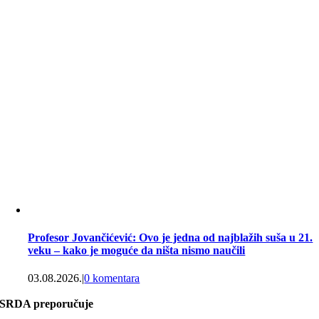
Profesor Jovančićević: Ovo je jedna od najblažih suša u 21.
veku – kako je moguće da ništa nismo naučili
03.08.2026.
|
0 komentara
SRDA preporučuje