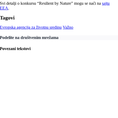
Svi detalji o konkursu “Resilient by Nature” mogu se naći na
sajtu
EEA
.
Tagovi
Evropska agencija za životnu sredinu
Važno
Podelite na društvenim mrežama
Povezani tekstovi