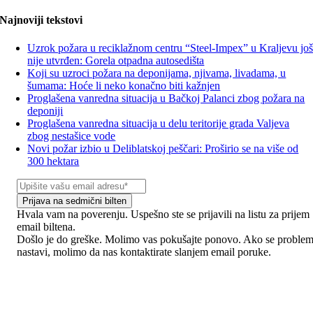
Najnoviji tekstovi
Uzrok požara u reciklažnom centru “Steel-Impex” u Kraljevu jo
nije utvrđen: Gorela otpadna autosedišta
Koji su uzroci požara na deponijama, njivama, livadama, u
šumama: Hoće li neko konačno biti kažnjen
Proglašena vanredna situacija u Bačkoj Palanci zbog požara na
deponiji
Proglašena vanredna situacija u delu teritorije grada Valjeva
zbog nestašice vode
Novi požar izbio u Deliblatskoj peščari: Proširio se na više od
300 hektara
Prijava na sedmični bilten
Hvala vam na poverenju. Uspešno ste se prijavili na listu za prijem
email biltena.
Došlo je do greške. Molimo vas pokušajte ponovo. Ako se proble
nastavi, molimo da nas kontaktirate slanjem email poruke.