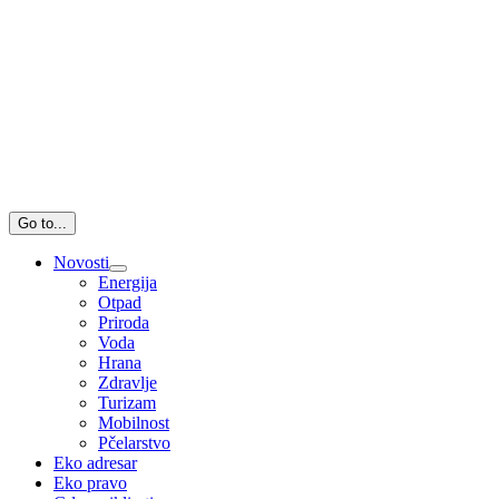
Go to...
Novosti
Energija
Otpad
Priroda
Voda
Hrana
Zdravlje
Turizam
Mobilnost
Pčelarstvo
Eko adresar
Eko pravo