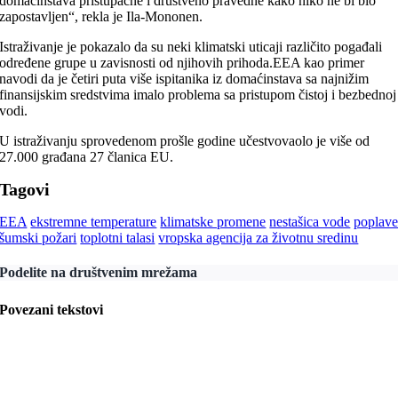
domaćinstava pristupačne i društveno pravedne kako niko ne bi bio
zapostavljen“, rekla je Ila-Mononen.
Istraživanje je pokazalo da su neki klimatski uticaji različito pogađali
određene grupe u zavisnosti od njihovih prihoda.EEA kao primer
navodi da je četiri puta više ispitanika iz domaćinstava sa najnižim
finansijskim sredstvima imalo problema sa pristupom čistoj i bezbednoj
vodi.
U istraživanju sprovedenom prošle godine učestvovaolo je više od
27.000 građana 27 članica EU.
Tagovi
EEA
ekstremne temperature
klimatske promene
nestašica vode
poplav
šumski požari
toplotni talasi
vropska agencija za životnu sredinu
Podelite na društvenim mrežama
Povezani tekstovi