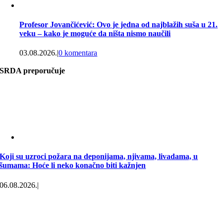
Profesor Jovančićević: Ovo je jedna od najblažih suša u 21.
veku – kako je moguće da ništa nismo naučili
03.08.2026.
|
0 komentara
SRDA preporučuje
Koji su uzroci požara na deponijama, njivama, livadama, u
šumama: Hoće li neko konačno biti kažnjen
06.08.2026.
|