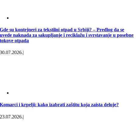
Gde su kontejneri za tekstilni otpad u Srbiji? – Predlog da se
uvede naknada za sakupljanje i reciklažu i svrstavanje u posebne
tokove otpada
30.07.2026.
|
Komarci i krpelji: kako izabrati zaštitu koja zaista deluje?
23.07.2026.
|