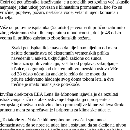
Četiri od pet učesnika istraživanja je u proteklih pet godina već iskusilo
najmanje jedan uticaj povezan s klimatskim promenama, kao što su
vrućine, poplave, požari, nestašica vode, vetar ili ujedi komarca i
krpelja.
Više od polovine ispitanika (52 odsto) je veoma ili prilično zabrinuto
zbog ekstremno visokih temperatura u budućnosti, dok je 48 odsto
veoma ili prilično zabrinuto zbog šumskih požara.
Svaki peti ispitanik je naveo da nije imao nijednu od mera
zaštite domaćinstva od ekstremnih vremenskih prilika
navedenih u anketi, uključujući zaklone od sunca,
klimatizaciju ili ventilaciju, zaštitu od poplava, sakupljanje
kišnice, osiguranje od ekstremtnih vremenskih uslova.Više
od 38 odsto učesnika anekte je reklo da ne mogu da
priušte adekvatno hlađenje svog doma tokom leta, a dve
trećine je imalo finansijske poteškoće.
Izvršna direktorka EEA Lena Ila-Mononen izjavila je da rezultati
istraživanja ističu da obezbeđivanje blagostanja i prosperiteta
evropskog društva u uslovima brzo promenljive klime zahteva široku
primenu mera za sprečavanje i pripremu za klimatske uticaje.
„To takođe znači da će biti neophodno povećati spremnost
domaćinstava da se nose sa uticajima i osigurati da su akcije na nivou