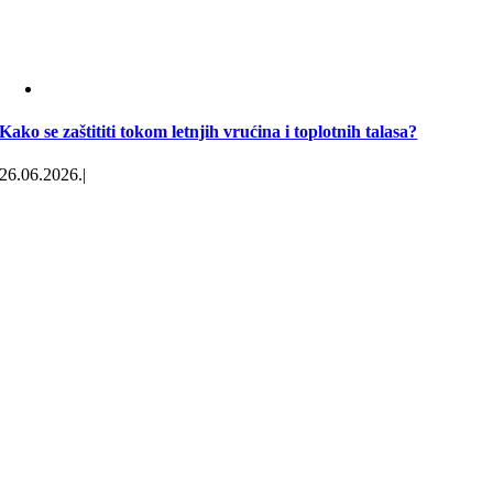
Kako se zaštititi tokom letnjih vrućina i toplotnih talasa?
26.06.2026.
|