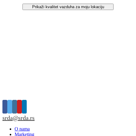
Prikaži kvalitet vazduha za moju lokaciju
srda@srda.rs
O nama
Marketing