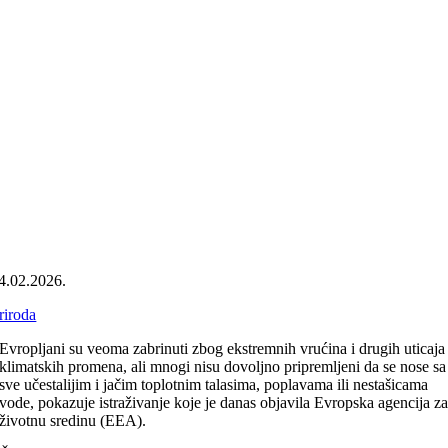
4.02.2026.
riroda
Evropljani su veoma zabrinuti zbog ekstremnih vrućina i drugih uticaja
klimatskih promena, ali mnogi nisu dovoljno pripremljeni da se nose sa
sve učestalijim i jačim toplotnim talasima, poplavama ili nestašicama
vode, pokazuje istraživanje koje je danas objavila Evropska agencija z
životnu sredinu (EEA).