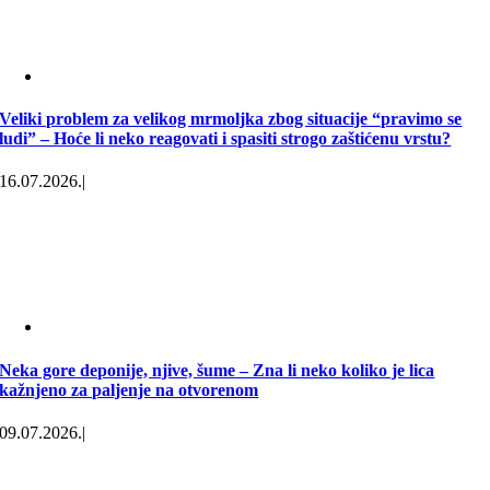
Veliki problem za velikog mrmoljka zbog situacije “pravimo se
ludi” – Hoće li neko reagovati i spasiti strogo zaštićenu vrstu?
16.07.2026.
|
Neka gore deponije, njive, šume – Zna li neko koliko je lica
kažnjeno za paljenje na otvorenom
09.07.2026.
|