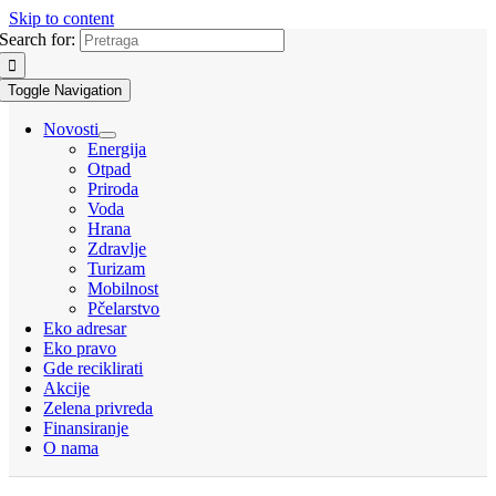
Skip to content
Search for:
Toggle Navigation
Novosti
Energija
Otpad
Priroda
Voda
Hrana
Zdravlje
Turizam
Mobilnost
Pčelarstvo
Eko adresar
Eko pravo
Gde reciklirati
Akcije
Zelena privreda
Finansiranje
O nama