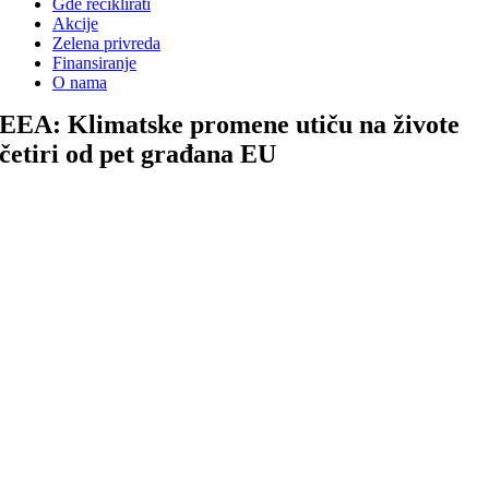
Gde reciklirati
Akcije
Zelena privreda
Finansiranje
O nama
EEA: Klimatske promene utiču na živote
četiri od pet građana EU