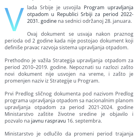
V
Finansiranje
lada Srbije je usvojila
Program upravljanja
otpadom u Republici Srbiji za period 2022-
2031. godine
na sednici održanoj 28. januara.
O nama
Ovaj dokument se usvaja nakon praznog
perioda od 2 godine kada nije postojao dokument koji
definiše pravac razvoja sistema upravljanja otpadom.
Prethodno je važila Strategija upravljanja otpadom za
period 2010–2019. godine. Nepoznati su razlozi zašto
novi dokument nije usvojen na vreme, i zašto je
promenjen naziv iz Strategije u Program.
Prvi Predlog sličnog dokumenta pod nazivom Predlog
programa upravljanja otpadom sa nacionalnim planom
upravljanja otpadom za period 2021-2024. godine
Ministarstvo zaštite životne sredine je objavilo i
pozvalo na
javnu raspravu
16. septembra.
Ministarstvo je odlučilo da promeni period trajanja