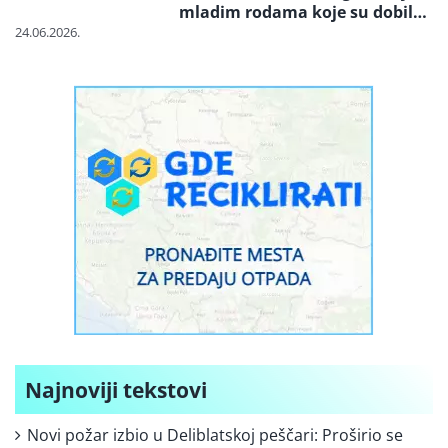
mladim rodama koje su dobile
proteze za amputirane noge
24.06.2026.
Najnoviji tekstovi
Novi požar izbio u Deliblatskoj peščari: Proširio se