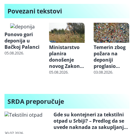
Povezani tekstovi
Ponovo gori
deponija u
Bačkoj Palanci
Ministarstvo
Temerin zbog
05.08.2026.
planira
požara na
donošenje
deponiji
novog Zakona
proglasio
o klimatskim
vanrednu
05.08.2026.
03.08.2026.
promenama
situaciju u
delu opštine
SRDA preporučuje
Gde su kontejneri za tekstilni
otpad u Srbiji? – Predlog da se
uvede naknada za sakupljanje i
reciklažu i svrstavanje u
30.07.2026.