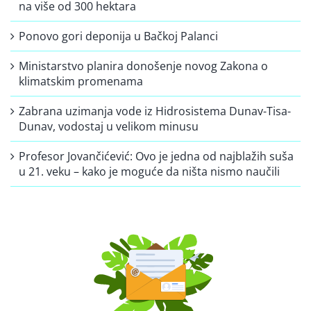
na više od 300 hektara
Ponovo gori deponija u Bačkoj Palanci
Ministarstvo planira donošenje novog Zakona o
klimatskim promenama
Zabrana uzimanja vode iz Hidrosistema Dunav-Tisa-
Dunav, vodostaj u velikom minusu
Profesor Jovančićević: Ovo je jedna od najblažih suša
u 21. veku – kako je moguće da ništa nismo naučili