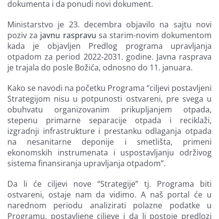
dokumenta i da ponudi novi dokument.
Ministarstvo je 23. decembra objavilo na sajtu novi
poziv za
javnu raspravu
sa starim-novim dokumentom
kada je objavljen Predlog programa upravljanja
otpadom za period 2022-2031. godine. Javna rasprava
je trajala do posle Božića, odnosno do 11. januara.
Kako se navodi na početku Programa “ciljevi postavljeni
Strategijom nisu u potpunosti ostvareni, pre svega u
obuhvatu organizovanim prikupljanjem otpada,
stepenu primarne separacije otpada i reciklaži,
izgradnji infrastrukture i prestanku odlaganja otpada
na nesanitarne deponije i smetlišta, primeni
ekonomskih instrumenata i uspostavljanju održivog
sistema finansiranja upravljanja otpadom”.
Da li će ciljevi nove “Strategije” tj. Programa biti
ostvareni, ostaje nam da vidimo. A naš portal će u
narednom periodu analizirati polazne podatke u
Programu, postavljene ciljeve i da li postoje predlozi