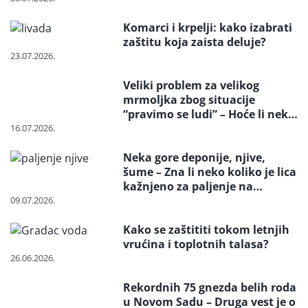
posebne tokove otpada
Komarci i krpelji: kako izabrati
zaštitu koja zaista deluje?
23.07.2026.
Veliki problem za velikog
mrmoljka zbog situacije
“pravimo se ludi” – Hoće li neko
reagovati i spasiti strogo
16.07.2026.
zaštićenu vrstu?
Neka gore deponije, njive,
šume – Zna li neko koliko je lica
kažnjeno za paljenje na
otvorenom
09.07.2026.
Kako se zaštititi tokom letnjih
vrućina i toplotnih talasa?
26.06.2026.
Rekordnih 75 gnezda belih roda
u Novom Sadu – Druga vest je o