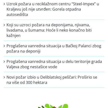
Uzrok požara u reciklažnom centru “Steel-Impex” u
Kraljevu još nije utvrđen: Gorela otpadna
autosedišta
Koji su uzroci požara na deponijama, njivama,
livadama, u šumama: Hoće li neko konačno biti
kažnjen
Proglašena vanredna situacija u Bačkoj Palanci zbog
požara na deponiji
Proglašena vanredna situacija u delu teritorije grada
Valjeva zbog nestašice vode
Novi požar izbio u Deliblatskoj peščari: Proširio se
na više od 300 hektara