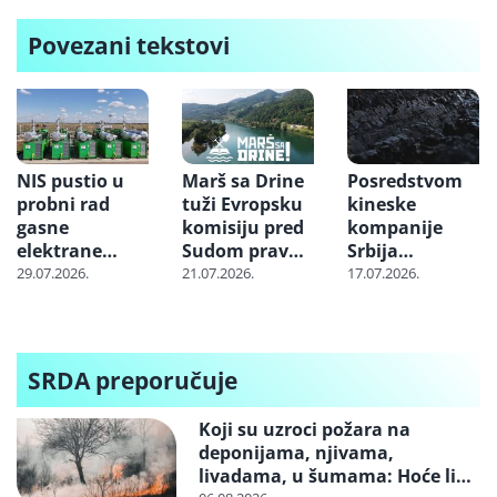
Povezani tekstovi
NIS pustio u
Marš sa Drine
Posredstvom
probni rad
tuži Evropsku
kineske
gasne
komisiju pred
kompanije
elektrane
Sudom pravde
Srbija
“Banatsko
EU zbog
nabavlja
29.07.2026.
21.07.2026.
17.07.2026.
Miloševo” i
projekta
milione tona
“Srpska Crnja”
„Jadar“
uglja iz
Indonezije:
Cena skoči i tri
SRDA preporučuje
puta dok
stigne do
Koji su uzroci požara na
Balkana
deponijama, njivama,
livadama, u šumama: Hoće li