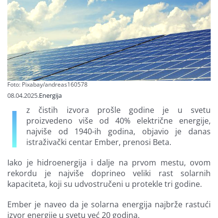
Finansiranje
O nama
Foto: Pixabay/andreas160578
08.04.2025.
Energija
I
z čistih izvora prošle godine je u svetu
proizvedeno više od 40% električne energije,
najviše od 1940-ih godina, objavio je danas
istraživački centar Ember, prenosi Beta.
Iako je hidroenergija i dalje na prvom mestu, ovom
rekordu je najviše doprineo veliki rast solarnih
kapaciteta, koji su udvostručeni u protekle tri godine.
Ember je naveo da je solarna energija najbrže rastući
izvor energije u svetu već 20 godina.