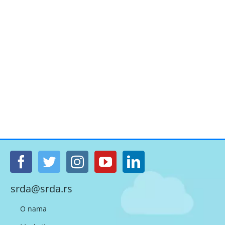
srda@srda.rs
O nama