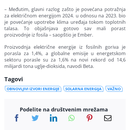
– Međutim, glavni razlog zašto je povećana potražnja
za električnom energijom 2024. u odnosu na 2023. bio
je povećanje upotrebe klima uređaja tokom toplotnih
talasa. To objašnjava gotovo sav mali porast
proizvodnje iz fosila – saopštio je Ember.
Proizvodnja električne energije iz fosilnih goriva je
porasla za 1,4%, a globalne emisije u energetskom
sektoru porasle su za 1,6% na novi rekord od 14,6
milijardi tona uglje-dioksida, navodi Beta.
Tagovi
OBNOVLJIVI IZVORI ENERGIJE
SOLARNA ENERGIJA
VAŽNO
Podelite na društvenim mrežama