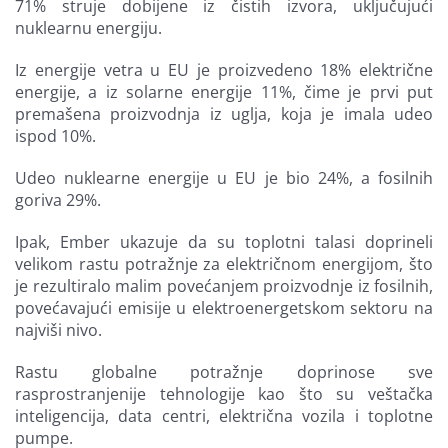
71% struje dobijene iz čistih izvora, uključujući
nuklearnu energiju.
Iz energije vetra u EU je proizvedeno 18% električne
energije, a iz solarne energije 11%, čime je prvi put
premašena proizvodnja iz uglja, koja je imala udeo
ispod 10%.
Udeo nuklearne energije u EU je bio 24%, a fosilnih
goriva 29%.
Ipak, Ember ukazuje da su toplotni talasi doprineli
velikom rastu potražnje za električnom energijom, što
je rezultiralo malim povećanjem proizvodnje iz fosilnih,
povećavajući emisije u elektroenergetskom sektoru na
najviši nivo.
Rastu globalne potražnje doprinose sve
rasprostranjenije tehnologije kao što su veštačka
inteligencija, data centri, električna vozila i toplotne
pumpe.