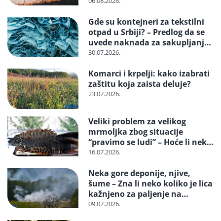
neko konačno biti kažnjen
06.08.2026.
Gde su kontejneri za tekstilni
otpad u Srbiji? – Predlog da se
uvede naknada za sakupljanje i
reciklažu i svrstavanje u
30.07.2026.
posebne tokove otpada
Komarci i krpelji: kako izabrati
zaštitu koja zaista deluje?
23.07.2026.
Veliki problem za velikog
mrmoljka zbog situacije
“pravimo se ludi” – Hoće li neko
reagovati i spasiti strogo
16.07.2026.
zaštićenu vrstu?
Neka gore deponije, njive,
šume – Zna li neko koliko je lica
kažnjeno za paljenje na
otvorenom
09.07.2026.