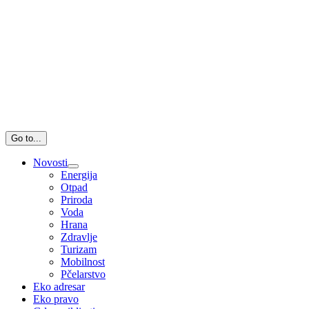
Go to...
Novosti
Energija
Otpad
Priroda
Voda
Hrana
Zdravlje
Turizam
Mobilnost
Pčelarstvo
Eko adresar
Eko pravo