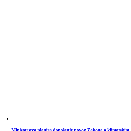
Ministarstvo planira donošenje novog Zakona o klimatskim