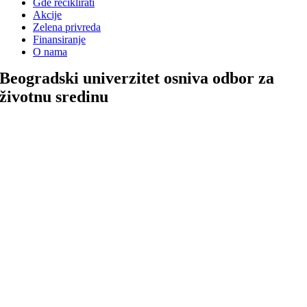
Gde reciklirati
Akcije
Zelena privreda
Finansiranje
O nama
Beogradski univerzitet osniva odbor za
životnu sredinu