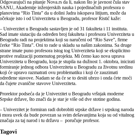
Odgovarajući na pitanje Nova.rs da li, nakon što je javnost čula stav
SANU, Akademije inženjerskih nauka i pojedinačnih profesora o
planovima “Rio Tinta” da u dolini Jadra iskopava litijum, može da
očekuje isto i od Univerziteta u Beogradu, profesor Ristić kaže:
– Univerzitet u Beogradu sastavljen je od 31 fakulteta i 11 instituta.
Sad imate siutaciju da određen broj fakulteta i profesora Univerziteta u
Beogradu radi na projektima koji su naručeni od “Rio Save”, firme
ćerke “Rio Tinta”. Oni to rade u skladu sa našim zakonima. Sa druge
strane imate puno profesora istog tog Univerziteta koji se eksplicitno
protive realizaciji pomenutog projekta. Mi ćemo kao nova uprava
Univerziteta u Beogradu, koja je stupila na dužnost 1. oktobra, inicirati
formiranje jednog odbora Univerziteta u Beogradu za životnu sredinu
koji će upravo razmatrati ovu problematiku i koji će zauzimati
određene stavove. Nadam se da će se to desiti ubrzo i onda ćete moći
da čujete zvanične stavove Univerziteta.
Prorektor podseća da je Univerzitet u Beogradu vršnjak moderne
Srpske države, što znači da je star je više od dve stotine godina.
– Univerzitet je formiran radi dobrobiti srpske države i srpskog naroda
i mora uvek da bude povezan sa svim dešavanjima koja su od vitalnog
značaja za taj narod i tu državu – poručuje profesor.
Tagovi