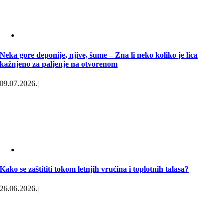
Neka gore deponije, njive, šume – Zna li neko koliko je lica
kažnjeno za paljenje na otvorenom
09.07.2026.
|
Kako se zaštititi tokom letnjih vrućina i toplotnih talasa?
26.06.2026.
|