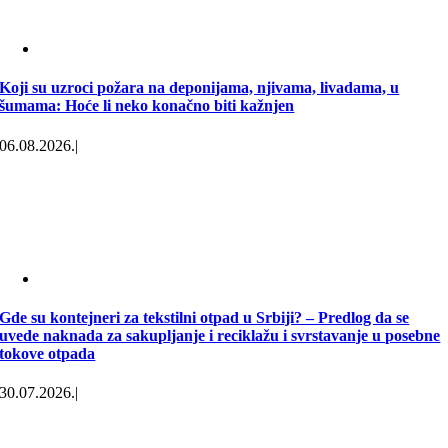
Koji su uzroci požara na deponijama, njivama, livadama, u
šumama: Hoće li neko konačno biti kažnjen
06.08.2026.
|
Gde su kontejneri za tekstilni otpad u Srbiji? – Predlog da se
uvede naknada za sakupljanje i reciklažu i svrstavanje u posebne
tokove otpada
30.07.2026.
|