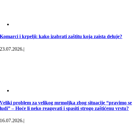
Komarci i krpelji: kako izabrati zaštitu koja zaista deluje?
23.07.2026.
|
Veliki problem za velikog mrmoljka zbog situacije “pravimo se
ludi” – Hoće li neko reagovati i spasiti strogo zaštićenu vrstu?
16.07.2026.
|