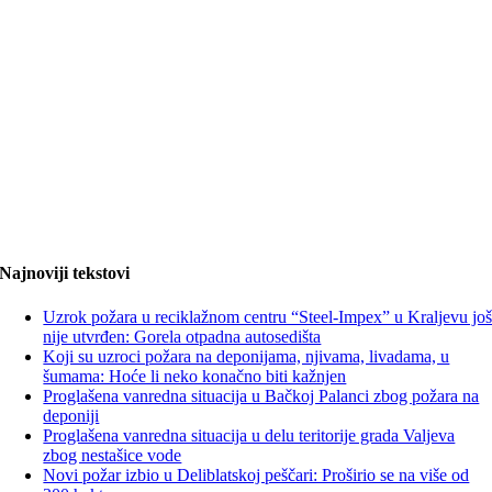
Najnoviji tekstovi
Uzrok požara u reciklažnom centru “Steel-Impex” u Kraljevu jo
nije utvrđen: Gorela otpadna autosedišta
Koji su uzroci požara na deponijama, njivama, livadama, u
šumama: Hoće li neko konačno biti kažnjen
Proglašena vanredna situacija u Bačkoj Palanci zbog požara na
deponiji
Proglašena vanredna situacija u delu teritorije grada Valjeva
zbog nestašice vode
Novi požar izbio u Deliblatskoj peščari: Proširio se na više od