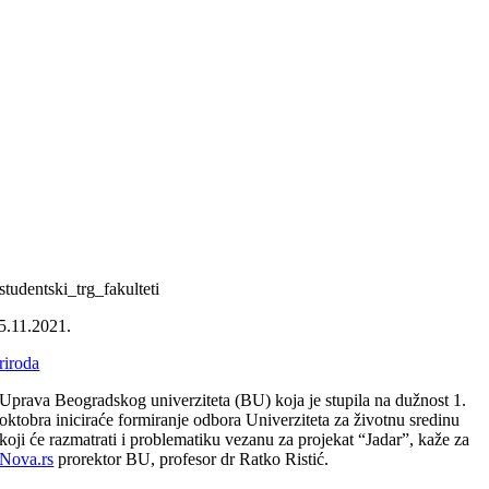
studentski_trg_fakulteti
5.11.2021.
riroda
Uprava Beogradskog univerziteta (BU) koja je stupila na dužnost 1.
oktobra iniciraće formiranje odbora Univerziteta za životnu sredinu
koji će razmatrati i problematiku vezanu za projekat “Jadar”, kaže za
Nova.rs
prorektor BU, profesor dr Ratko Ristić.