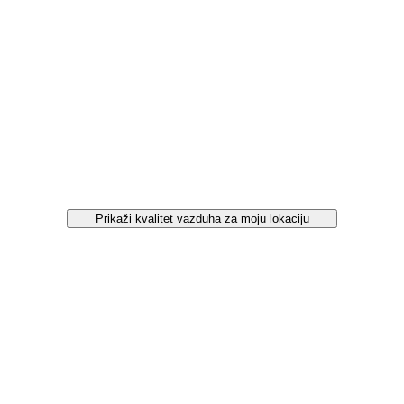
Prikaži kvalitet vazduha za moju lokaciju