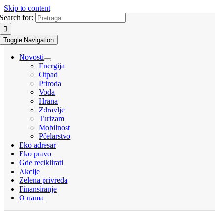
Skip to content
Search for:
Toggle Navigation
Novosti
Energija
Otpad
Priroda
Voda
Hrana
Zdravlje
Turizam
Mobilnost
Pčelarstvo
Eko adresar
Eko pravo
Gde reciklirati
Akcije
Zelena privreda
Finansiranje
O nama