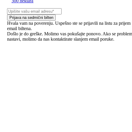
300 hektara
Prijava na sedmični bilten
Hvala vam na poverenju. Uspešno ste se prijavili na listu za prijem
email biltena.
Došlo je do greške. Molimo vas pokušajte ponovo. Ako se proble
nastavi, molimo da nas kontaktirate slanjem email poruke.