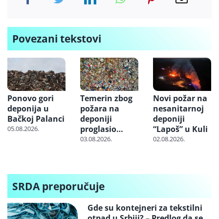
Povezani tekstovi
Ponovo gori
Temerin zbog
Novi požar na
deponija u
požara na
nesanitarnoj
Bačkoj Palanci
deponiji
deponiji
proglasio
“Lapoš” u Kuli
05.08.2026.
vanrednu
03.08.2026.
02.08.2026.
situaciju u
delu opštine
SRDA preporučuje
Gde su kontejneri za tekstilni
otpad u Srbiji? – Predlog da se