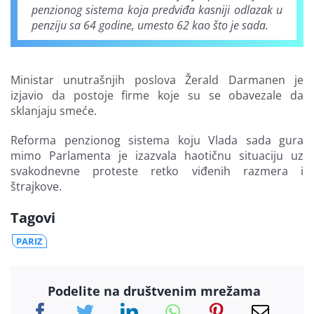
penzionog sistema koja predviđa kasniji odlazak u
penziju sa 64 godine, umesto 62 kao što je sada.
Ministar unutrašnjih poslova Žerald Darmanen je
izjavio da postoje firme koje su se obavezale da
sklanjaju smeće.
Reforma penzionog sistema koju Vlada sada gura
mimo Parlamenta je izazvala haotičnu situaciju uz
svakodnevne proteste retko viđenih razmera i
štrajkove.
Tagovi
PARIZ
Podelite na društvenim mrežama