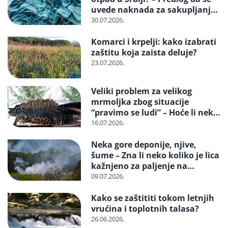
uvede naknada za sakupljanje i
reciklažu i svrstavanje u
30.07.2026.
posebne tokove otpada
Komarci i krpelji: kako izabrati
zaštitu koja zaista deluje?
23.07.2026.
Veliki problem za velikog
mrmoljka zbog situacije
“pravimo se ludi” – Hoće li neko
reagovati i spasiti strogo
16.07.2026.
zaštićenu vrstu?
Neka gore deponije, njive,
šume – Zna li neko koliko je lica
kažnjeno za paljenje na
otvorenom
09.07.2026.
Kako se zaštititi tokom letnjih
vrućina i toplotnih talasa?
26.06.2026.