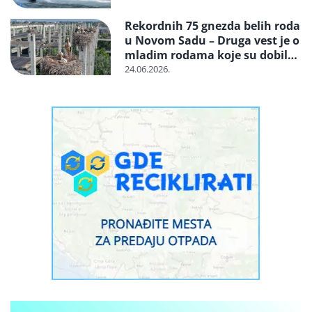
Rekordnih 75 gnezda belih roda
u Novom Sadu – Druga vest je o
mladim rodama koje su dobile
proteze za amputirane noge
24.06.2026.