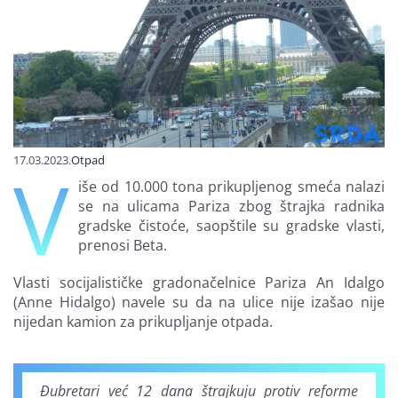
Finansiranje
O nama
17.03.2023.
Otpad
V
iše od 10.000 tona prikupljenog smeća nalazi
se na ulicama Pariza zbog štrajka radnika
gradske čistoće, saopštile su gradske vlasti,
prenosi Beta.
Vlasti socijalističke gradonačelnice Pariza An Idalgo
(Anne Hidalgo) navele su da na ulice nije izašao nije
nijedan kamion za prikupljanje otpada.
Đubretari već 12 dana štrajkuju protiv reforme