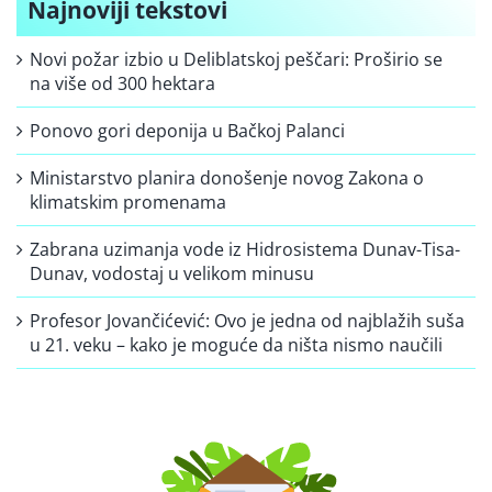
Najnoviji tekstovi
Novi požar izbio u Deliblatskoj peščari: Proširio se
na više od 300 hektara
Ponovo gori deponija u Bačkoj Palanci
Ministarstvo planira donošenje novog Zakona o
klimatskim promenama
Zabrana uzimanja vode iz Hidrosistema Dunav-Tisa-
Dunav, vodostaj u velikom minusu
Profesor Jovančićević: Ovo je jedna od najblažih suša
u 21. veku – kako je moguće da ništa nismo naučili