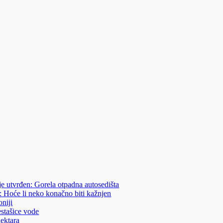
je utvrđen: Gorela otpadna autosedišta
: Hoće li neko konačno biti kažnjen
niji
estašice vode
hektara