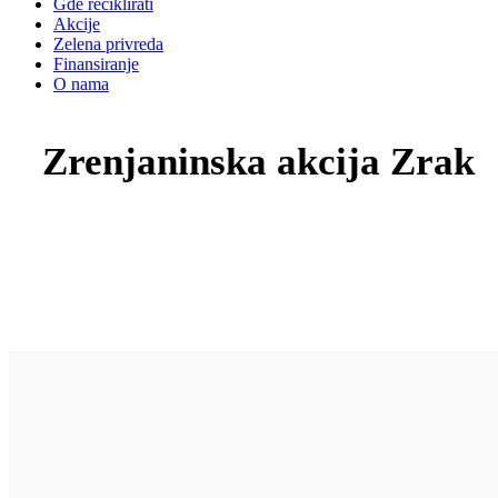
Gde reciklirati
Akcije
Zelena privreda
Finansiranje
O nama
Zrenjaninska akcija Zrak