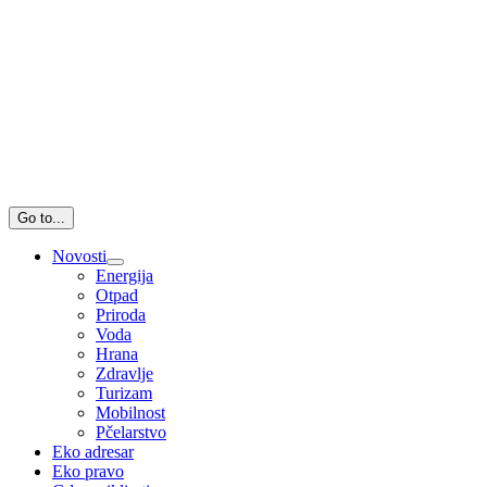
Go to...
Novosti
Energija
Otpad
Priroda
Voda
Hrana
Zdravlje
Turizam
Mobilnost
Pčelarstvo
Eko adresar
Eko pravo