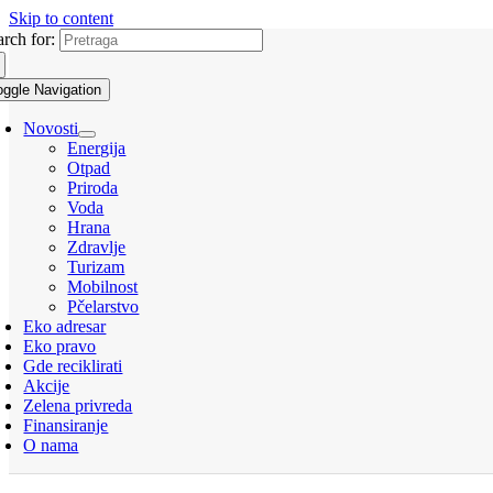
Skip to content
arch for:
oggle Navigation
Novosti
Energija
Otpad
Priroda
Voda
Hrana
Zdravlje
Turizam
Mobilnost
Pčelarstvo
Eko adresar
Eko pravo
Gde reciklirati
Akcije
Zelena privreda
Finansiranje
O nama