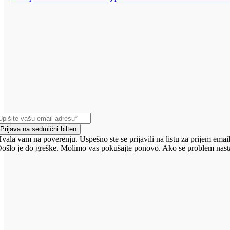
Prijava na sedmični bilten
vala vam na poverenju. Uspešno ste se prijavili na listu za prijem email
ošlo je do greške. Molimo vas pokušajte ponovo. Ako se problem nasta