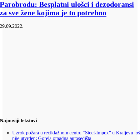
Parobrodu: Besplatni ulošci i dezodoransi
za sve žene kojima je to potrebno
29.09.2022.
|
Najnoviji tekstovi
Uzrok požara u reciklažnom centru “Steel-Impex” u Kraljevu jo
nije utvrđen: Gorela otpadna autosedišta