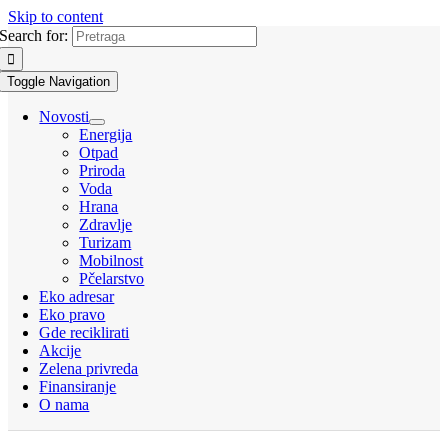
Skip to content
Search for:
Toggle Navigation
Novosti
Energija
Otpad
Priroda
Voda
Hrana
Zdravlje
Turizam
Mobilnost
Pčelarstvo
Eko adresar
Eko pravo
Gde reciklirati
Akcije
Zelena privreda
Finansiranje
O nama