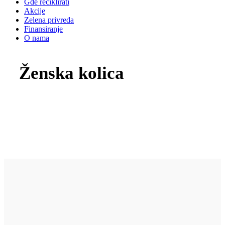
Gde reciklirati
Akcije
Zelena privreda
Finansiranje
O nama
Ženska kolica