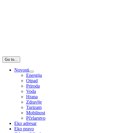
Go to...
Novosti
Energija
Otpad
Priroda
Voda
Hrana
Zdravlje
Turizam
Mobilnost
Pčelarstvo
Eko adresar
Eko pravo