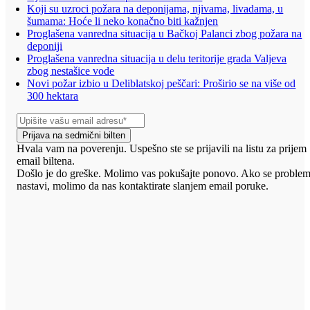
Koji su uzroci požara na deponijama, njivama, livadama, u
šumama: Hoće li neko konačno biti kažnjen
Proglašena vanredna situacija u Bačkoj Palanci zbog požara na
deponiji
Proglašena vanredna situacija u delu teritorije grada Valjeva
zbog nestašice vode
Novi požar izbio u Deliblatskoj peščari: Proširio se na više od
300 hektara
Prijava na sedmični bilten
Hvala vam na poverenju. Uspešno ste se prijavili na listu za prijem
email biltena.
Došlo je do greške. Molimo vas pokušajte ponovo. Ako se proble
nastavi, molimo da nas kontaktirate slanjem email poruke.