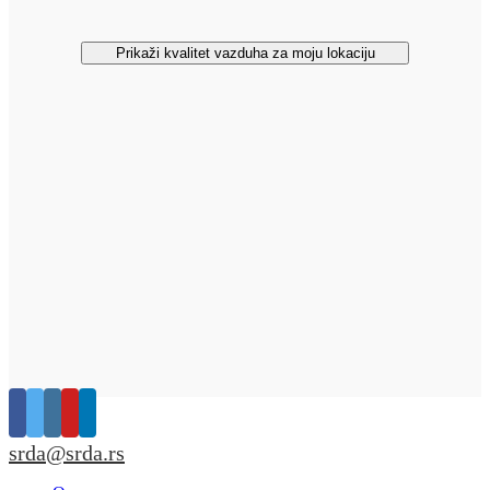
Prikaži kvalitet vazduha za moju lokaciju
srda@srda.rs