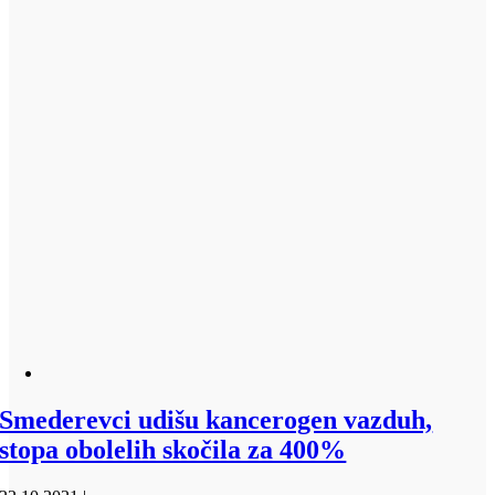
Smederevci udišu kancerogen vazduh,
stopa obolelih skočila za 400%