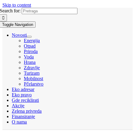
Skip to content
Search for:
Toggle Navigation
Novosti
Energija
Otpad
Priroda
Voda
Hrana
Zdravlje
Turizam
Mobilnost
Pčelarstvo
Eko adresar
Eko pravo
Gde reciklirati
Akcije
Zelena privreda
Finansiranje
O nama