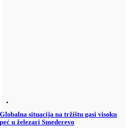
Globalna situacija na tržištu gasi visoku
peć u železari Smederevo