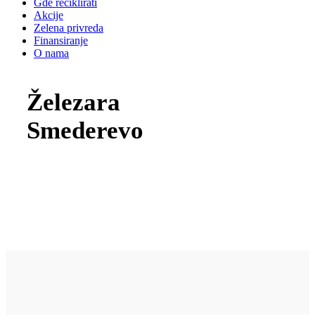
Gde reciklirati
Akcije
Zelena privreda
Finansiranje
O nama
Železara
Smederevo