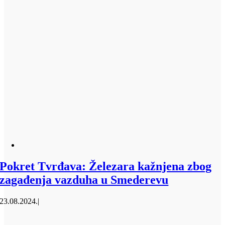
Pokret Tvrđava: Železara kažnjena zbog
zagađenja vazduha u Smederevu
23.08.2024.
|