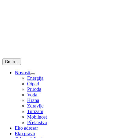
Go to...
Novosti
Energija
Otpad
Priroda
Voda
Hrana
Zdravlje
Turizam
Mobilnost
Pčelarstvo
Eko adresar
Eko pravo