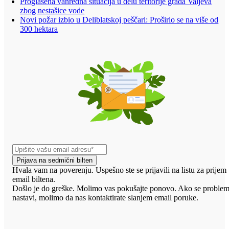
Proglašena vanredna situacija u delu teritorije grada Valjeva
zbog nestašice vode
Novi požar izbio u Deliblatskoj peščari: Proširio se na više od
300 hektara
Prijava na sedmični bilten
Hvala vam na poverenju. Uspešno ste se prijavili na listu za prijem
email biltena.
Došlo je do greške. Molimo vas pokušajte ponovo. Ako se proble
nastavi, molimo da nas kontaktirate slanjem email poruke.