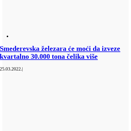
Smederevska železara će moći da izveze
kvartalno 30.000 tona čelika više
25.03.2022.
|