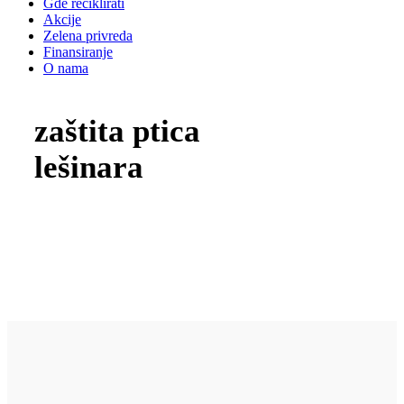
Gde reciklirati
Akcije
Zelena privreda
Finansiranje
O nama
zaštita ptica
lešinara