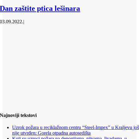
Dan zaštite ptica lešinara
03.09.2022.
|
Najnoviji tekstovi
Uzrok požara u reciklažnom centru “Steel-Impex” u Kraljevu jo
nije utvrđen: Gorela otpadna autosedišta
Koji su uzroci požara na deponijama, njivama, livadama, u