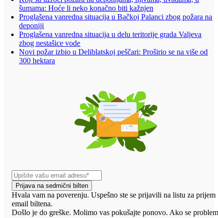
šumama: Hoće li neko konačno biti kažnjen
Proglašena vanredna situacija u Bačkoj Palanci zbog požara na
deponiji
Proglašena vanredna situacija u delu teritorije grada Valjeva
zbog nestašice vode
Novi požar izbio u Deliblatskoj peščari: Proširio se na više od
300 hektara
Prijava na sedmični bilten
Hvala vam na poverenju. Uspešno ste se prijavili na listu za prijem
email biltena.
Došlo je do greške. Molimo vas pokušajte ponovo. Ako se proble