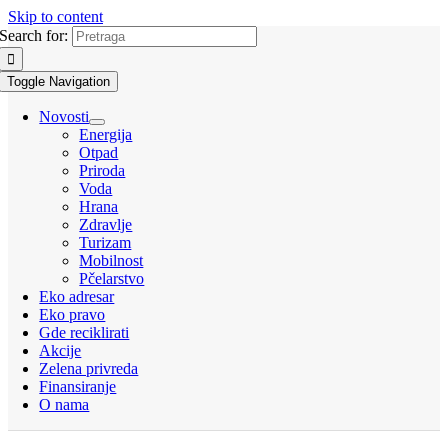
Skip to content
Search for:
Toggle Navigation
Novosti
Energija
Otpad
Priroda
Voda
Hrana
Zdravlje
Turizam
Mobilnost
Pčelarstvo
Eko adresar
Eko pravo
Gde reciklirati
Akcije
Zelena privreda
Finansiranje
O nama