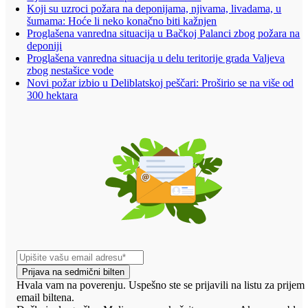
Koji su uzroci požara na deponijama, njivama, livadama, u
šumama: Hoće li neko konačno biti kažnjen
Proglašena vanredna situacija u Bačkoj Palanci zbog požara na
deponiji
Proglašena vanredna situacija u delu teritorije grada Valjeva
zbog nestašice vode
Novi požar izbio u Deliblatskoj peščari: Proširio se na više od
300 hektara
Prijava na sedmični bilten
Hvala vam na poverenju. Uspešno ste se prijavili na listu za prijem
email biltena.