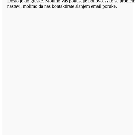
Došlo je do greške. Molimo vas pokušajte ponovo. Ako se proble
nastavi, molimo da nas kontaktirate slanjem email poruke.