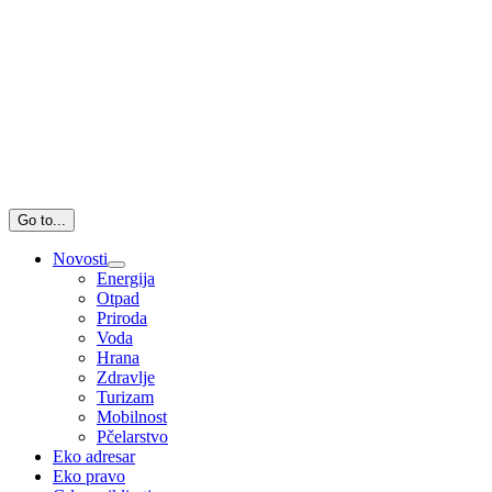
Go to...
Novosti
Energija
Otpad
Priroda
Voda
Hrana
Zdravlje
Turizam
Mobilnost
Pčelarstvo
Eko adresar
Eko pravo