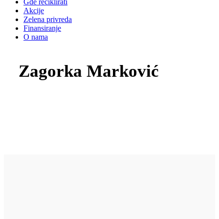
Gde reciklirati
Akcije
Zelena privreda
Finansiranje
O nama
Zagorka Marković