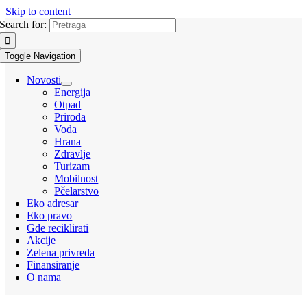
Skip to content
Search for:
Toggle Navigation
Novosti
Energija
Otpad
Priroda
Voda
Hrana
Zdravlje
Turizam
Mobilnost
Pčelarstvo
Eko adresar
Eko pravo
Gde reciklirati
Akcije
Zelena privreda
Finansiranje
O nama