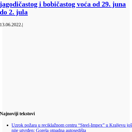
jagodičastog i bobičastog voća od 29. juna
do 2. jula
13.06.2022.
|
Najnoviji tekstovi
Uzrok požara u reciklažnom centru “Steel-Impex” u Kraljevu jo
nije utvrđen: Gorela otpadna autosedišta