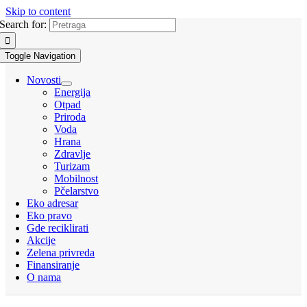
Skip to content
Search for:
Toggle Navigation
Novosti
Energija
Otpad
Priroda
Voda
Hrana
Zdravlje
Turizam
Mobilnost
Pčelarstvo
Eko adresar
Eko pravo
Gde reciklirati
Akcije
Zelena privreda
Finansiranje
O nama