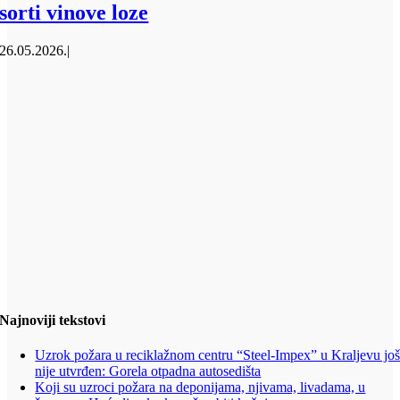
sorti vinove loze
26.05.2026.
|
Najnoviji tekstovi
Uzrok požara u reciklažnom centru “Steel-Impex” u Kraljevu jo
nije utvrđen: Gorela otpadna autosedišta
Koji su uzroci požara na deponijama, njivama, livadama, u