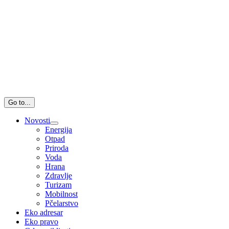
Go to...
Novosti
Energija
Otpad
Priroda
Voda
Hrana
Zdravlje
Turizam
Mobilnost
Pčelarstvo
Eko adresar
Eko pravo