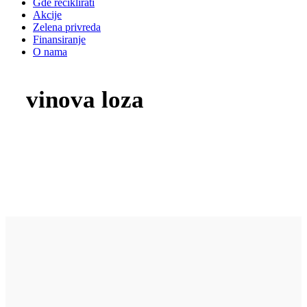
Gde reciklirati
Akcije
Zelena privreda
Finansiranje
O nama
vinova loza