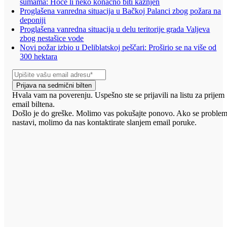
šumama: Hoće li neko konačno biti kažnjen
Proglašena vanredna situacija u Bačkoj Palanci zbog požara na
deponiji
Proglašena vanredna situacija u delu teritorije grada Valjeva
zbog nestašice vode
Novi požar izbio u Deliblatskoj peščari: Proširio se na više od
300 hektara
Prijava na sedmični bilten
Hvala vam na poverenju. Uspešno ste se prijavili na listu za prijem
email biltena.
Došlo je do greške. Molimo vas pokušajte ponovo. Ako se proble
nastavi, molimo da nas kontaktirate slanjem email poruke.