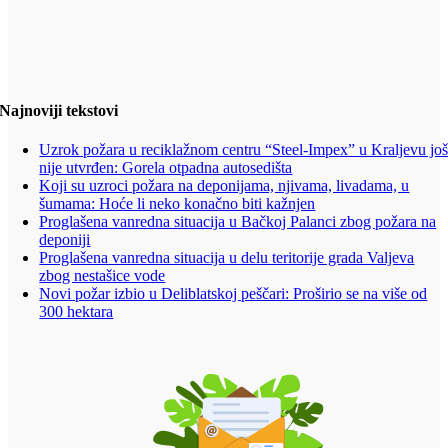
Najnoviji tekstovi
Uzrok požara u reciklažnom centru “Steel-Impex” u Kraljevu jo
nije utvrđen: Gorela otpadna autosedišta
Koji su uzroci požara na deponijama, njivama, livadama, u
šumama: Hoće li neko konačno biti kažnjen
Proglašena vanredna situacija u Bačkoj Palanci zbog požara na
deponiji
Proglašena vanredna situacija u delu teritorije grada Valjeva
zbog nestašice vode
Novi požar izbio u Deliblatskoj peščari: Proširio se na više od
300 hektara