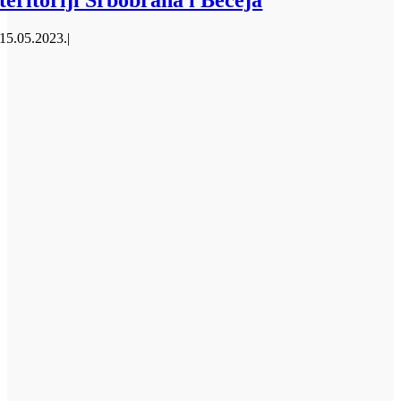
teritoriji Srbobrana i Bečeja
15.05.2023.
|