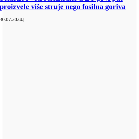
proizvele više struje nego fosilna goriva
30.07.2024.
|