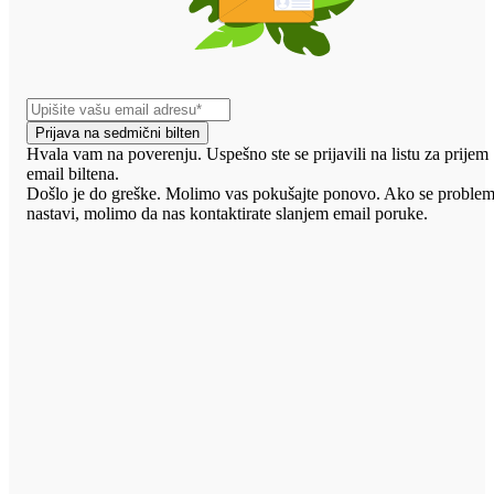
Prijava na sedmični bilten
Hvala vam na poverenju. Uspešno ste se prijavili na listu za prijem
email biltena.
Došlo je do greške. Molimo vas pokušajte ponovo. Ako se proble
nastavi, molimo da nas kontaktirate slanjem email poruke.