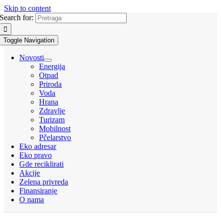
Skip to content
Search for:
Toggle Navigation
Novosti
Energija
Otpad
Priroda
Voda
Hrana
Zdravlje
Turizam
Mobilnost
Pčelarstvo
Eko adresar
Eko pravo
Gde reciklirati
Akcije
Zelena privreda
Finansiranje
O nama