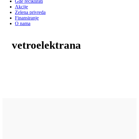
Gde reciklirati
Akcije
Zelena privreda
Finansiranje
O nama
vetroelektrana