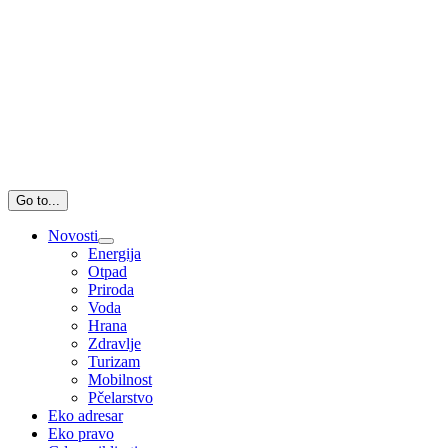
Go to...
Novosti
Energija
Otpad
Priroda
Voda
Hrana
Zdravlje
Turizam
Mobilnost
Pčelarstvo
Eko adresar
Eko pravo