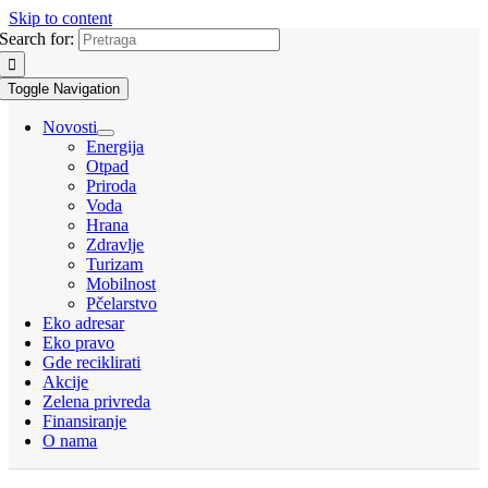
Skip to content
Search for:
Toggle Navigation
Novosti
Energija
Otpad
Priroda
Voda
Hrana
Zdravlje
Turizam
Mobilnost
Pčelarstvo
Eko adresar
Eko pravo
Gde reciklirati
Akcije
Zelena privreda
Finansiranje
O nama