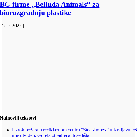
BG firme „Belinda Animals“ za
biorazgradnju plastike
15.12.2022.
|
Najnoviji tekstovi
Uzrok požara u reciklažnom centru “Steel-Impex” u Kraljevu jo
nije utvrđen: Gorela otpadna autosedišta