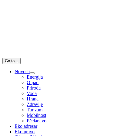
Go to...
Novosti
Energija
Otpad
Priroda
Voda
Hrana
Zdravlje
Turizam
Mobilnost
Pčelarstvo
Eko adresar
Eko pravo