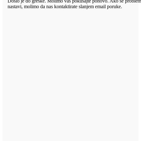
Došlo je do greške. Molimo vas pokušajte ponovo. Ako se proble
nastavi, molimo da nas kontaktirate slanjem email poruke.