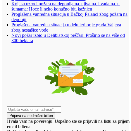
Koji su uzroci požara na deponijama, njivama, livadama, u
šumama: Hoće li neko konačno biti kažnjen
Proglašena vanredna situacija u Bačkoj Palanci zbog požara na
deponiji
Proglašena vanredna situacija u delu teritorije grada Valjeva
zbog nestašice vode
Novi požar izbio u Deliblatskoj peščari: Proširio se na više od
300 hektara
Prijava na sedmični bilten
Hvala vam na poverenju. Uspešno ste se prijavili na listu za prijem
email biltena.