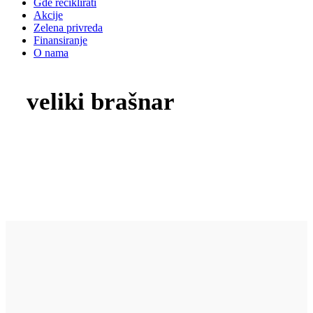
Gde reciklirati
Akcije
Zelena privreda
Finansiranje
O nama
veliki brašnar