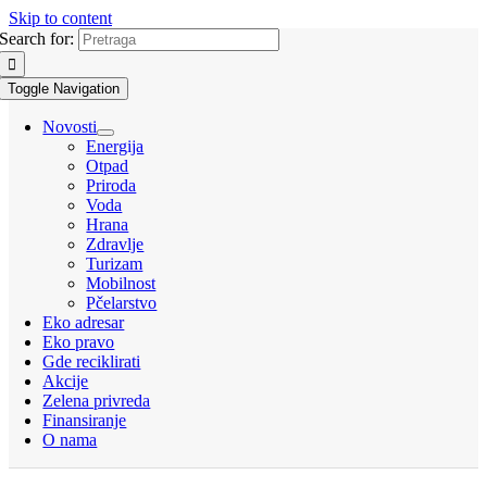
Skip to content
Search for:
Toggle Navigation
Novosti
Energija
Otpad
Priroda
Voda
Hrana
Zdravlje
Turizam
Mobilnost
Pčelarstvo
Eko adresar
Eko pravo
Gde reciklirati
Akcije
Zelena privreda
Finansiranje
O nama