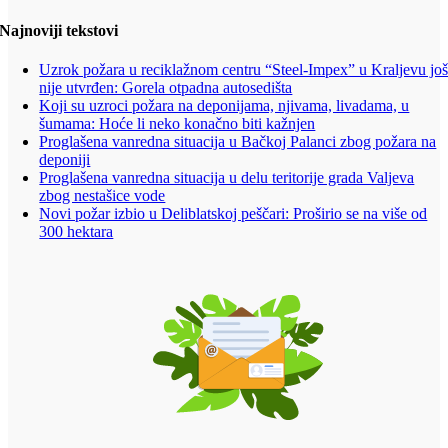
Najnoviji tekstovi
Uzrok požara u reciklažnom centru “Steel-Impex” u Kraljevu jo
nije utvrđen: Gorela otpadna autosedišta
Koji su uzroci požara na deponijama, njivama, livadama, u
šumama: Hoće li neko konačno biti kažnjen
Proglašena vanredna situacija u Bačkoj Palanci zbog požara na
deponiji
Proglašena vanredna situacija u delu teritorije grada Valjeva
zbog nestašice vode
Novi požar izbio u Deliblatskoj peščari: Proširio se na više od
300 hektara