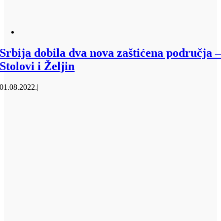
Srbija dobila dva nova zaštićena područja 
Stolovi i Željin
01.08.2022.
|