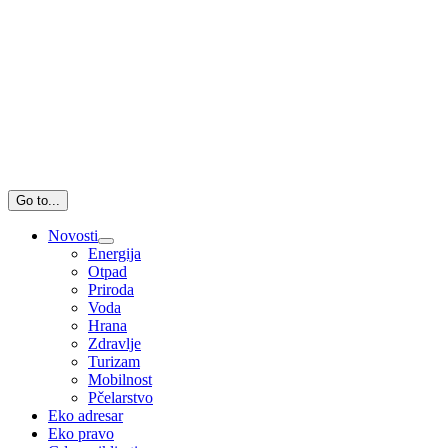
Go to...
Novosti
Energija
Otpad
Priroda
Voda
Hrana
Zdravlje
Turizam
Mobilnost
Pčelarstvo
Eko adresar
Eko pravo