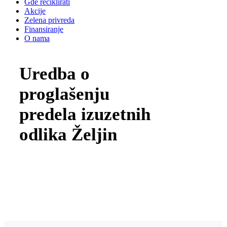
Gde reciklirati
Akcije
Zelena privreda
Finansiranje
O nama
Uredba o
proglašenju
predela izuzetnih
odlika Željin