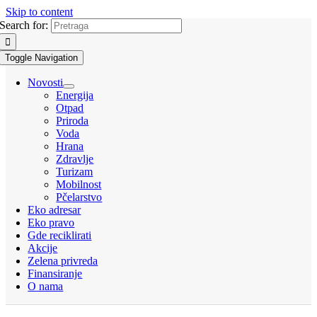
Skip to content
Search for:
Toggle Navigation
Novosti
Energija
Otpad
Priroda
Voda
Hrana
Zdravlje
Turizam
Mobilnost
Pčelarstvo
Eko adresar
Eko pravo
Gde reciklirati
Akcije
Zelena privreda
Finansiranje
O nama