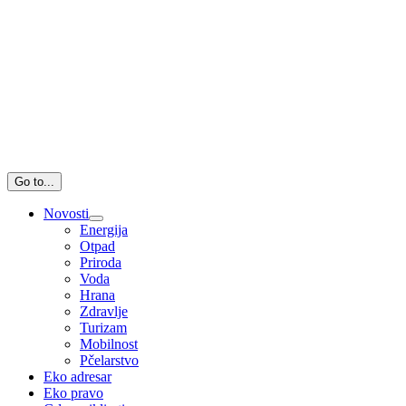
Go to...
Novosti
Energija
Otpad
Priroda
Voda
Hrana
Zdravlje
Turizam
Mobilnost
Pčelarstvo
Eko adresar
Eko pravo