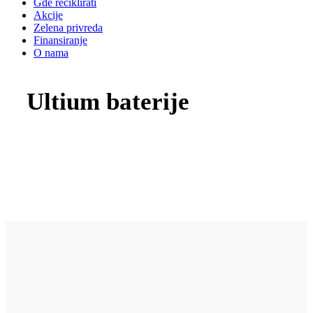
Gde reciklirati
Akcije
Zelena privreda
Finansiranje
O nama
Ultium baterije