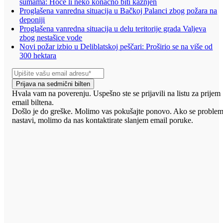
šumama: Hoće li neko konačno biti kažnjen
Proglašena vanredna situacija u Bačkoj Palanci zbog požara na
deponiji
Proglašena vanredna situacija u delu teritorije grada Valjeva
zbog nestašice vode
Novi požar izbio u Deliblatskoj peščari: Proširio se na više od
300 hektara
Prijava na sedmični bilten
Hvala vam na poverenju. Uspešno ste se prijavili na listu za prijem
email biltena.
Došlo je do greške. Molimo vas pokušajte ponovo. Ako se proble
nastavi, molimo da nas kontaktirate slanjem email poruke.