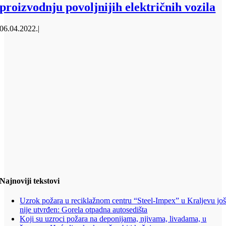
proizvodnju povoljnijih električnih vozila
06.04.2022.
|
Najnoviji tekstovi
Uzrok požara u reciklažnom centru “Steel-Impex” u Kraljevu jo
nije utvrđen: Gorela otpadna autosedišta
Koji su uzroci požara na deponijama, njivama, livadama, u