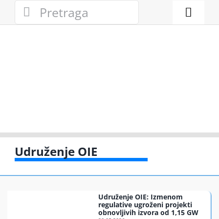
Skip
Search
to
for:
Toggl
content
Naviga
Novosti
Eko adresa
Eko pravo
Gde reciklir
Udruženje OIE
Akcije
Udruženje OIE: Izmenom
Zelena pri
regulative ugroženi projekti
obnovljivih izvora od 1,15 GW