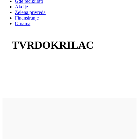
Gde reciklirati
Akcije
Zelena privreda
Finansiranje
O nama
TVRDOKRILAC