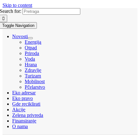
Skip to content
Search for:
Toggle Navigation
Novosti
Energija
Otpad
Priroda
Voda
Hrana
Zdravlje
Turizam
Mobilnost
Pčelarstvo
Eko adresar
Eko pravo
Gde reciklirati
Akcije
Zelena privreda
Finansiranje
O nama