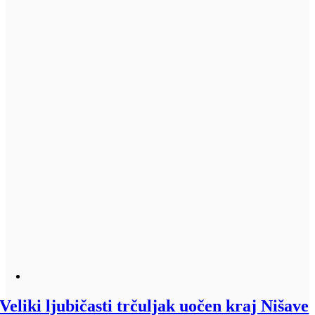
Veliki ljubičasti trčuljak uočen kraj Nišave