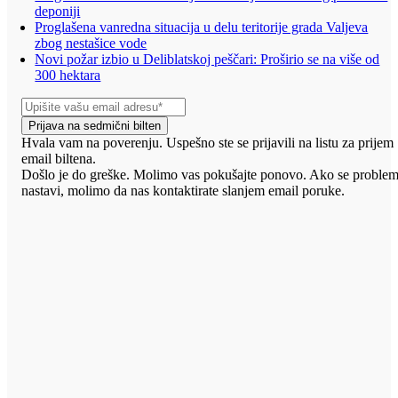
deponiji
Proglašena vanredna situacija u delu teritorije grada Valjeva
zbog nestašice vode
Novi požar izbio u Deliblatskoj peščari: Proširio se na više od
300 hektara
Prijava na sedmični bilten
Hvala vam na poverenju. Uspešno ste se prijavili na listu za prijem
email biltena.
Došlo je do greške. Molimo vas pokušajte ponovo. Ako se proble
nastavi, molimo da nas kontaktirate slanjem email poruke.