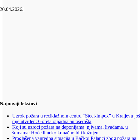
20.04.2026.
|
Najnoviji tekstovi
Uzrok požara u reciklažnom centru “Steel-Impex” u Kraljevu jo
nije utvrđen: Gorela otpadna autosedišta
Koji su uzroci požara na deponijama, njivama, livadama, u
šumama: Hoće li neko konačno biti kažnjen
Proglašena vanredna situacija u Bačkoj Palanci zbog požara na