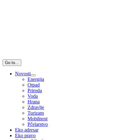
Go to...
Novosti
Energija
Otpad
Priroda
Voda
Hrana
Zdravlje
Turizam
Mobilnost
Pčelarstvo
Eko adresar
Eko pravo