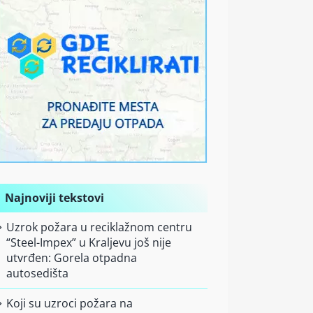
Najnoviji tekstovi
Uzrok požara u reciklažnom centru
“Steel-Impex” u Kraljevu još nije
utvrđen: Gorela otpadna
autosedišta
Koji su uzroci požara na