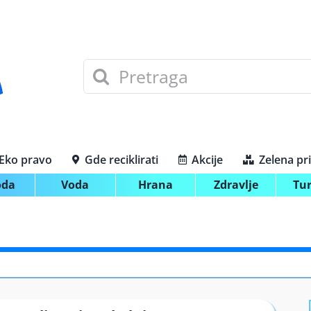
Search
for:
Eko pravo
Gde reciklirati
Akcije
Zelena pr
oda
Voda
Hrana
Zdravlje
Tu