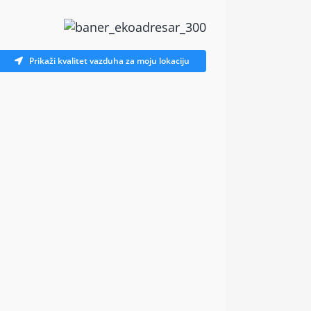
Prikaži kvalitet vazduha za moju lokaciju