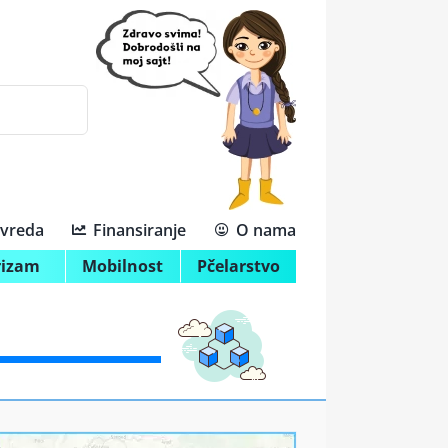
ivreda
Finansiranje
O nama
rizam
Mobilnost
Pčelarstvo