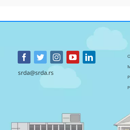
O
M
srda@srda.rs
P
P