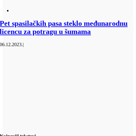
Pet spasilačkih pasa steklo međunarodnu
licencu za potragu u šumama
06.12.2023.
|