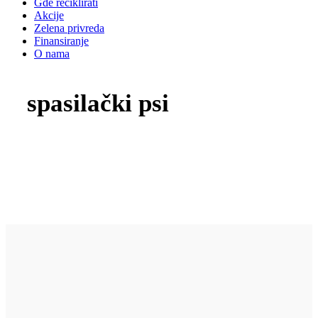
Gde reciklirati
Akcije
Zelena privreda
Finansiranje
O nama
spasilački psi