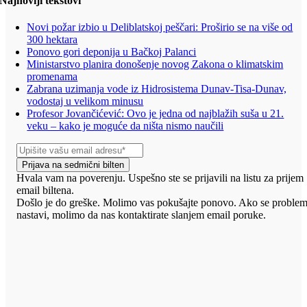
Najnoviji tekstovi
Novi požar izbio u Deliblatskoj peščari: Proširio se na više od
300 hektara
Ponovo gori deponija u Bačkoj Palanci
Ministarstvo planira donošenje novog Zakona o klimatskim
promenama
Zabrana uzimanja vode iz Hidrosistema Dunav-Tisa-Dunav,
vodostaj u velikom minusu
Profesor Jovančićević: Ovo je jedna od najblažih suša u 21.
veku – kako je moguće da ništa nismo naučili
Prijava na sedmični bilten
Hvala vam na poverenju. Uspešno ste se prijavili na listu za prijem
email biltena.
Došlo je do greške. Molimo vas pokušajte ponovo. Ako se proble
nastavi, molimo da nas kontaktirate slanjem email poruke.