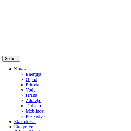
Go to...
Novosti
Energija
Otpad
Priroda
Voda
Hrana
Zdravlje
Turizam
Mobilnost
Pčelarstvo
Eko adresar
Eko pravo