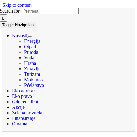
Skip to content
Search for:
Toggle Navigation
Novosti
Energija
Otpad
Priroda
Voda
Hrana
Zdravlje
Turizam
Mobilnost
Pčelarstvo
Eko adresar
Eko pravo
Gde reciklirati
Akcije
Zelena privreda
Finansiranje
O nama