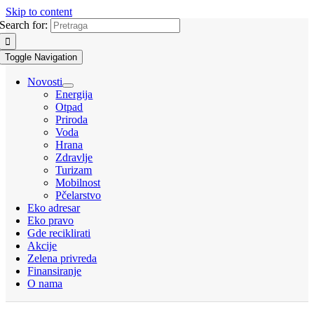
Skip to content
Search for:
Toggle Navigation
Novosti
Energija
Otpad
Priroda
Voda
Hrana
Zdravlje
Turizam
Mobilnost
Pčelarstvo
Eko adresar
Eko pravo
Gde reciklirati
Akcije
Zelena privreda
Finansiranje
O nama