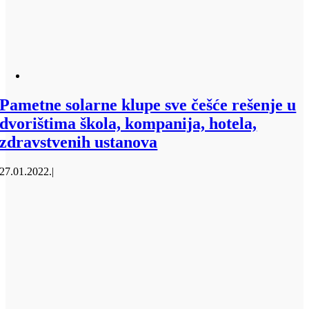
Pametne solarne klupe sve češće rešenje u
dvorištima škola, kompanija, hotela,
zdravstvenih ustanova
27.01.2022.
|