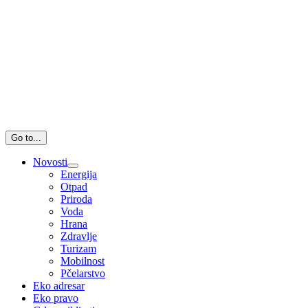
Go to...
Novosti
Energija
Otpad
Priroda
Voda
Hrana
Zdravlje
Turizam
Mobilnost
Pčelarstvo
Eko adresar
Eko pravo