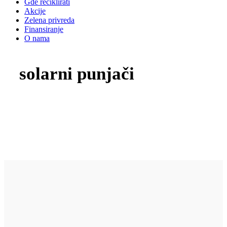
Gde reciklirati
Akcije
Zelena privreda
Finansiranje
O nama
solarni punjači