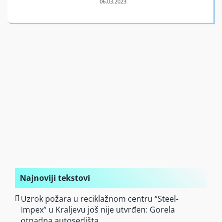
Finansiran
O nama
Najnoviji tekstovi
Uzrok požara u reciklažnom centru “Steel-
Impex” u Kraljevu još nije utvrđen: Gorela
otpadna autosedišta