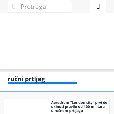
Skip
Search
to
for:
Toggl
content
Naviga
Novosti
Eko adresa
Eko pravo
Gde reciklir
ručni prtljag
Akcije
Aerodrom “London city” prvi će
Zelena pri
ukinuti pravilo od 100 militara
u ručnom prtljagu