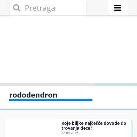
Skip
Search
to
for:
Toggl
content
Naviga
Novosti
Eko adresa
Eko pravo
Gde reciklir
rododendron
Akcije
Koje biljke najčešće dovode do
Zelena pri
trovanja dece?