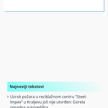
Finansiran
O nama
Najnoviji tekstovi
Uzrok požara u reciklažnom centru “Steel-
Impex” u Kraljevu još nije utvrđen: Gorela
otpadna autosedišta