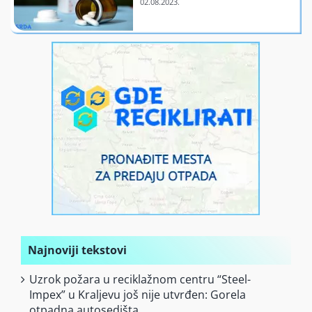
Finansiranje
O nama
Najnoviji tekstovi
Uzrok požara u reciklažnom centru “Steel-
Impex” u Kraljevu još nije utvrđen: Gorela
otpadna autosedišta