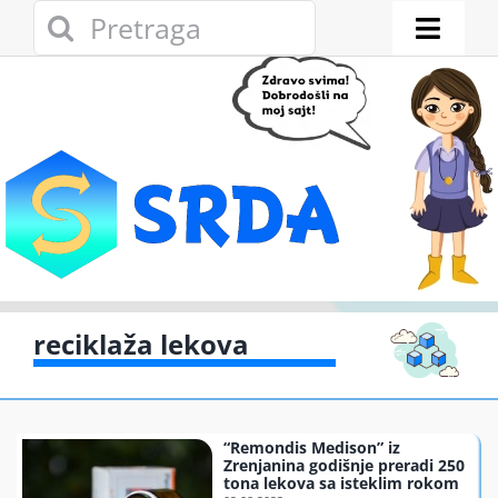
Skip
Search
to
for:
Toggl
content
Naviga
Novosti
Eko adresar
Eko pravo
Gde reciklirati
reciklaža lekova
Akcije
“Remondis Medison” iz
Zelena privreda
Zrenjanina godišnje preradi 250
tona lekova sa isteklim rokom