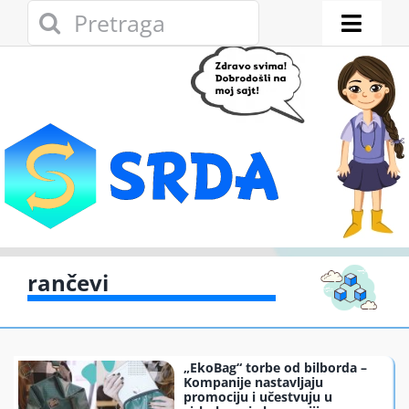
Skip
Search
to
for:
Toggl
content
Naviga
Novosti
Eko adresar
Eko pravo
Gde reciklirati
rančevi
Akcije
„EkoBag“ torbe od bilborda –
Zelena privreda
Kompanije nastavljaju
promociju i učestvuju u