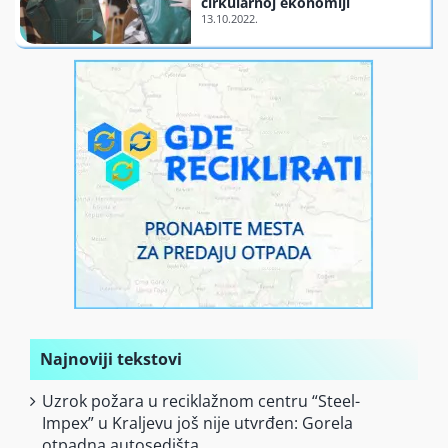
cirkularnoj ekonomiji
Finansiranje
O nama
Najnoviji tekstovi
Uzrok požara u reciklažnom centru “Steel-
Impex” u Kraljevu još nije utvrđen: Gorela
otpadna autosedišta