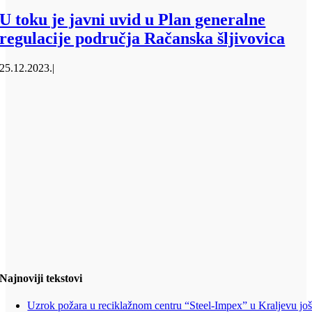
U toku je javni uvid u Plan generalne
regulacije područja Račanska šljivovica
25.12.2023.
|
Najnoviji tekstovi
Uzrok požara u reciklažnom centru “Steel-Impex” u Kraljevu jo