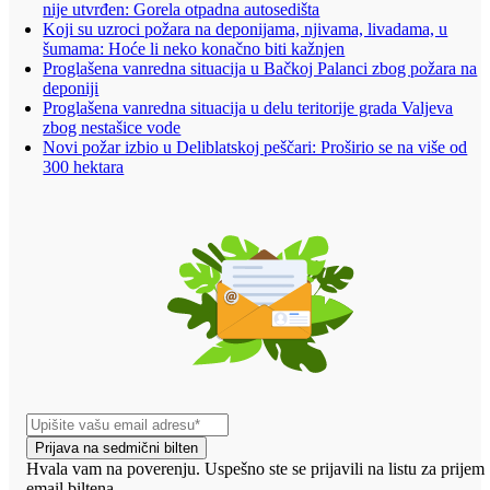
nije utvrđen: Gorela otpadna autosedišta
Koji su uzroci požara na deponijama, njivama, livadama, u
šumama: Hoće li neko konačno biti kažnjen
Proglašena vanredna situacija u Bačkoj Palanci zbog požara na
deponiji
Proglašena vanredna situacija u delu teritorije grada Valjeva
zbog nestašice vode
Novi požar izbio u Deliblatskoj peščari: Proširio se na više od
300 hektara
Prijava na sedmični bilten
Hvala vam na poverenju. Uspešno ste se prijavili na listu za prijem
email biltena.