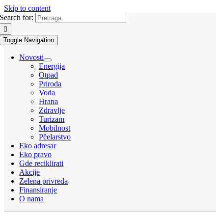
Skip to content
Search for:
Toggle Navigation
Novosti
Energija
Otpad
Priroda
Voda
Hrana
Zdravlje
Turizam
Mobilnost
Pčelarstvo
Eko adresar
Eko pravo
Gde reciklirati
Akcije
Zelena privreda
Finansiranje
O nama