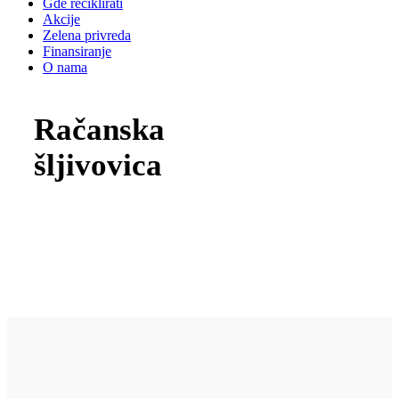
Gde reciklirati
Akcije
Zelena privreda
Finansiranje
O nama
Račanska
šljivovica