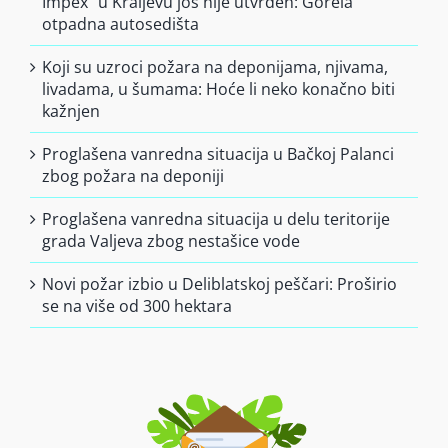
Impex” u Kraljevu još nije utvrđen: Gorela
otpadna autosedišta
Koji su uzroci požara na deponijama, njivama,
livadama, u šumama: Hoće li neko konačno biti
kažnjen
Proglašena vanredna situacija u Bačkoj Palanci
zbog požara na deponiji
Proglašena vanredna situacija u delu teritorije
grada Valjeva zbog nestašice vode
Novi požar izbio u Deliblatskoj peščari: Proširio
se na više od 300 hektara