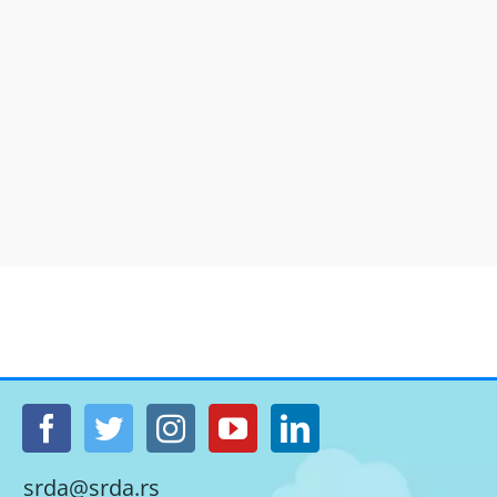
srda@srda.rs