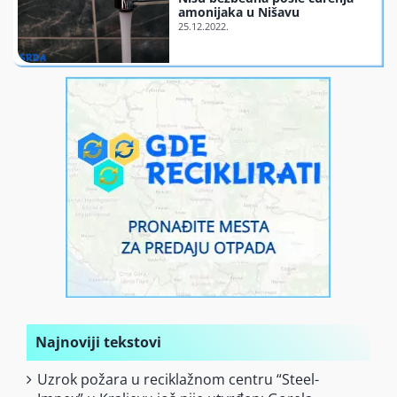
amonijaka u Nišavu
Finansiranje
O nama
Najnoviji tekstovi
Uzrok požara u reciklažnom centru “Steel-