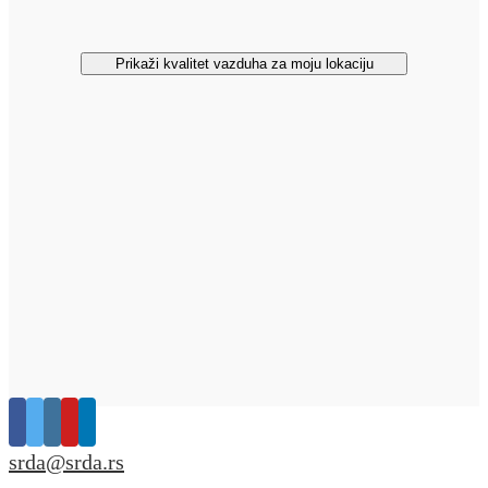
Prikaži kvalitet vazduha za moju lokaciju
srda@srda.rs