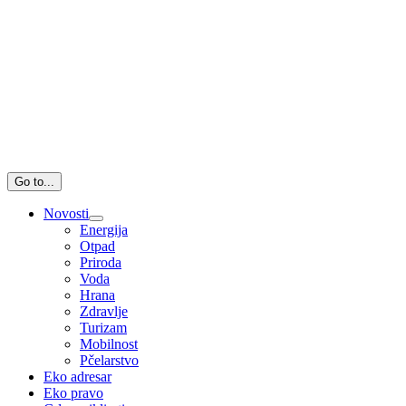
Go to...
Novosti
Energija
Otpad
Priroda
Voda
Hrana
Zdravlje
Turizam
Mobilnost
Pčelarstvo
Eko adresar
Eko pravo