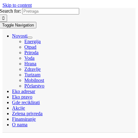
Skip to content
Search for:
Toggle Navigation
Novosti
Energija
Otpad
Priroda
Voda
Hrana
Zdravlje
Turizam
Mobilnost
Pčelarstvo
Eko adresar
Eko pravo
Gde reciklirati
Akcije
Zelena privreda
Finansiranje
O nama