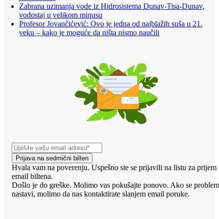
Zabrana uzimanja vode iz Hidrosistema Dunav-Tisa-Dunav,
vodostaj u velikom minusu
Profesor Jovančićević: Ovo je jedna od najblažih suša u 21.
veku – kako je moguće da ništa nismo naučili
Prijava na sedmični bilten
Hvala vam na poverenju. Uspešno ste se prijavili na listu za prijem
email biltena.
Došlo je do greške. Molimo vas pokušajte ponovo. Ako se proble
nastavi, molimo da nas kontaktirate slanjem email poruke.