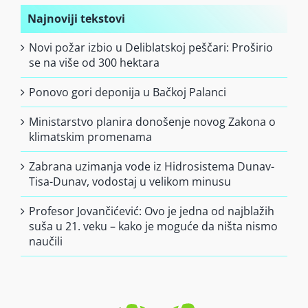
Najnoviji tekstovi
Novi požar izbio u Deliblatskoj peščari: Proširio
se na više od 300 hektara
Ponovo gori deponija u Bačkoj Palanci
Ministarstvo planira donošenje novog Zakona o
klimatskim promenama
Zabrana uzimanja vode iz Hidrosistema Dunav-
Tisa-Dunav, vodostaj u velikom minusu
Profesor Jovančićević: Ovo je jedna od najblažih
suša u 21. veku – kako je moguće da ništa nismo
naučili