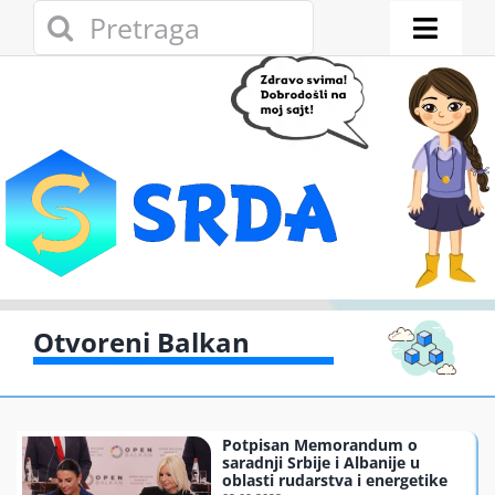
Skip
Search
to
for:
Toggl
content
Naviga
Novosti
Eko adresar
Eko pravo
Gde reciklirati
Otvoreni Balkan
Akcije
Potpisan Memorandum o
Zelena privreda
saradnji Srbije i Albanije u
oblasti rudarstva i energetike