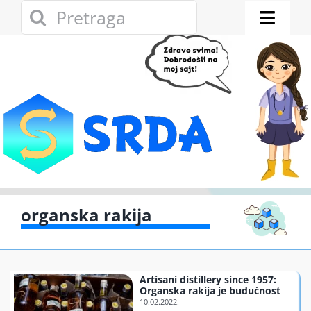
Skip
Search
to
for:
Toggl
content
Naviga
Novosti
Eko adresar
Eko pravo
Gde reciklirati
organska rakija
Akcije
Artisani distillery since 1957:
Zelena privreda
Organska rakija je budućnost