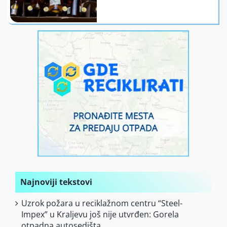
Finansiranje
O nama
Najnoviji tekstovi
Uzrok požara u reciklažnom centru “Steel-
Impex” u Kraljevu još nije utvrđen: Gorela
otpadna autosedišta