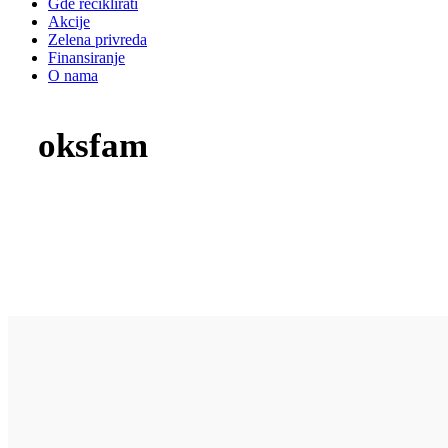
Gde reciklirati
Akcije
Zelena privreda
Finansiranje
O nama
oksfam