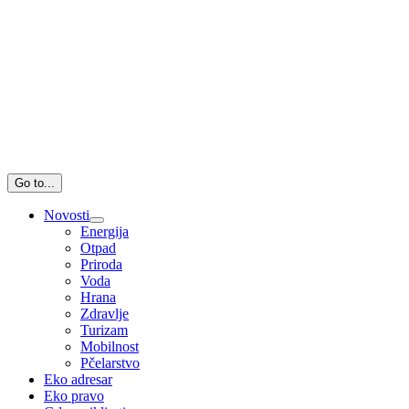
Go to...
Novosti
Energija
Otpad
Priroda
Voda
Hrana
Zdravlje
Turizam
Mobilnost
Pčelarstvo
Eko adresar
Eko pravo