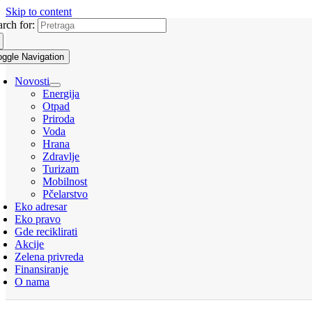
Skip to content
arch for:
oggle Navigation
Novosti
Energija
Otpad
Priroda
Voda
Hrana
Zdravlje
Turizam
Mobilnost
Pčelarstvo
Eko adresar
Eko pravo
Gde reciklirati
Akcije
Zelena privreda
Finansiranje
O nama