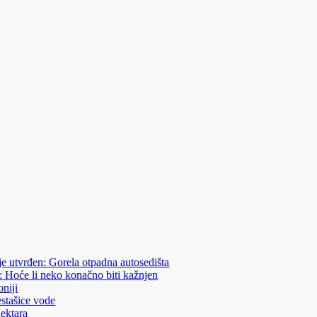
je utvrđen: Gorela otpadna autosedišta
: Hoće li neko konačno biti kažnjen
niji
estašice vode
hektara