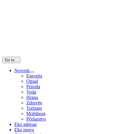
Go to...
Novosti
Energija
Otpad
Priroda
Voda
Hrana
Zdravlje
Turizam
Mobilnost
Pčelarstvo
Eko adresar
Eko pravo