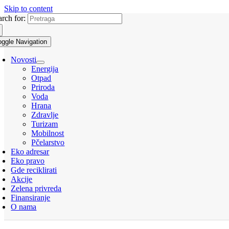
Skip to content
arch for:
oggle Navigation
Novosti
Energija
Otpad
Priroda
Voda
Hrana
Zdravlje
Turizam
Mobilnost
Pčelarstvo
Eko adresar
Eko pravo
Gde reciklirati
Akcije
Zelena privreda
Finansiranje
O nama