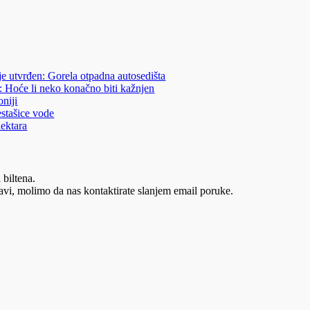
je utvrđen: Gorela otpadna autosedišta
: Hoće li neko konačno biti kažnjen
niji
estašice vode
hektara
 biltena.
vi, molimo da nas kontaktirate slanjem email poruke.