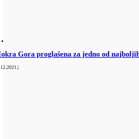
okra Gora proglašena za jedno od najboljih t
.12.2021.
|