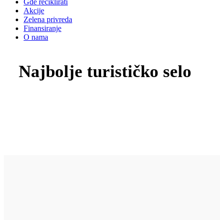
Gde reciklirati
Akcije
Zelena privreda
Finansiranje
O nama
Najbolje turističko selo