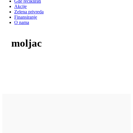
Gde reciklirati
Akcije
Zelena privreda
Finansiranje
O nama
moljac