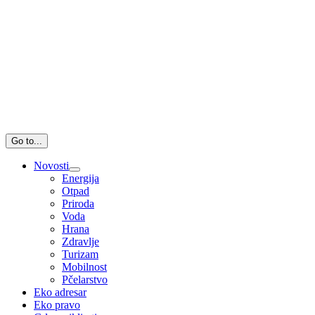
Go to...
Novosti
Energija
Otpad
Priroda
Voda
Hrana
Zdravlje
Turizam
Mobilnost
Pčelarstvo
Eko adresar
Eko pravo