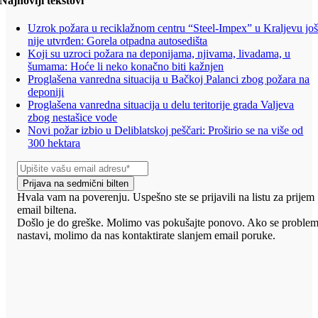
Najnoviji tekstovi
Uzrok požara u reciklažnom centru “Steel-Impex” u Kraljevu jo
nije utvrđen: Gorela otpadna autosedišta
Koji su uzroci požara na deponijama, njivama, livadama, u
šumama: Hoće li neko konačno biti kažnjen
Proglašena vanredna situacija u Bačkoj Palanci zbog požara na
deponiji
Proglašena vanredna situacija u delu teritorije grada Valjeva
zbog nestašice vode
Novi požar izbio u Deliblatskoj peščari: Proširio se na više od
300 hektara
Prijava na sedmični bilten
Hvala vam na poverenju. Uspešno ste se prijavili na listu za prijem
email biltena.
Došlo je do greške. Molimo vas pokušajte ponovo. Ako se proble
nastavi, molimo da nas kontaktirate slanjem email poruke.