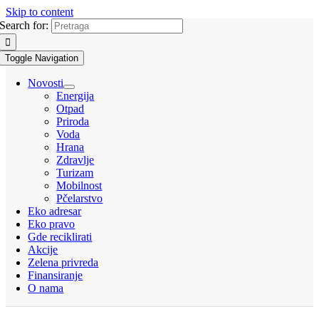
Skip to content
Search for:
Toggle Navigation
Novosti
Energija
Otpad
Priroda
Voda
Hrana
Zdravlje
Turizam
Mobilnost
Pčelarstvo
Eko adresar
Eko pravo
Gde reciklirati
Akcije
Zelena privreda
Finansiranje
O nama