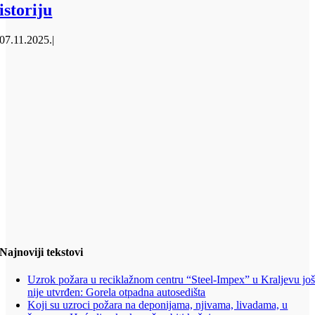
istoriju
07.11.2025.
|
Najnoviji tekstovi
Uzrok požara u reciklažnom centru “Steel-Impex” u Kraljevu jo
nije utvrđen: Gorela otpadna autosedišta
Koji su uzroci požara na deponijama, njivama, livadama, u