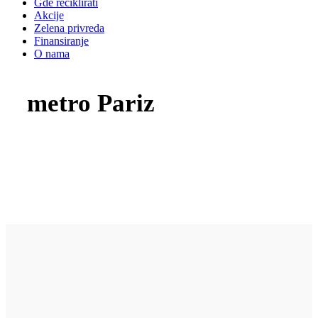
Gde reciklirati
Akcije
Zelena privreda
Finansiranje
O nama
metro Pariz