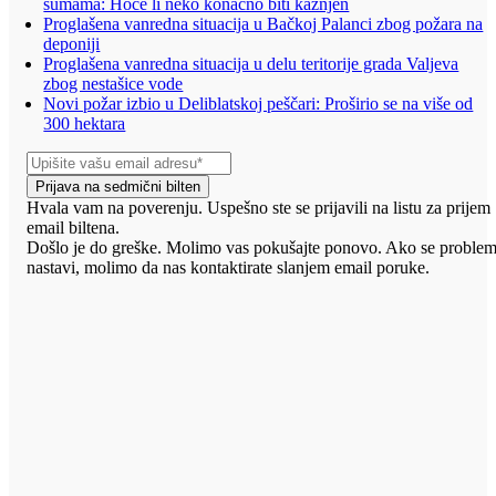
šumama: Hoće li neko konačno biti kažnjen
Proglašena vanredna situacija u Bačkoj Palanci zbog požara na
deponiji
Proglašena vanredna situacija u delu teritorije grada Valjeva
zbog nestašice vode
Novi požar izbio u Deliblatskoj peščari: Proširio se na više od
300 hektara
Prijava na sedmični bilten
Hvala vam na poverenju. Uspešno ste se prijavili na listu za prijem
email biltena.
Došlo je do greške. Molimo vas pokušajte ponovo. Ako se proble
nastavi, molimo da nas kontaktirate slanjem email poruke.