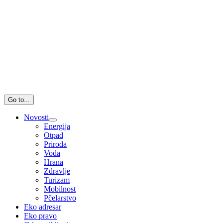
Go to...
Novosti
Energija
Otpad
Priroda
Voda
Hrana
Zdravlje
Turizam
Mobilnost
Pčelarstvo
Eko adresar
Eko pravo