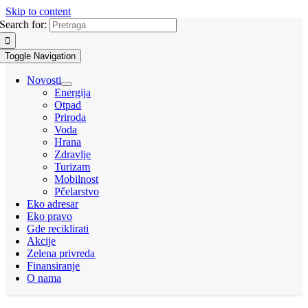
Skip to content
Search for:
Toggle Navigation
Novosti
Energija
Otpad
Priroda
Voda
Hrana
Zdravlje
Turizam
Mobilnost
Pčelarstvo
Eko adresar
Eko pravo
Gde reciklirati
Akcije
Zelena privreda
Finansiranje
O nama