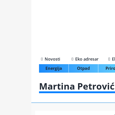
Skip
to
content
Novosti
Eko adresar
E
Energija
Otpad
Prir
Martina Petrović