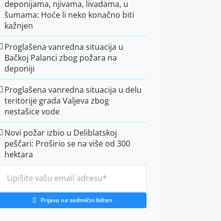
deponijama, njivama, livadama, u
šumama: Hoće li neko konačno biti
kažnjen
Proglašena vanredna situacija u
Bačkoj Palanci zbog požara na
deponiji
Proglašena vanredna situacija u delu
teritorije grada Valjeva zbog
nestašice vode
Novi požar izbio u Deliblatskoj
peščari: Proširio se na više od 300
hektara
Prijava na sedmični bilten