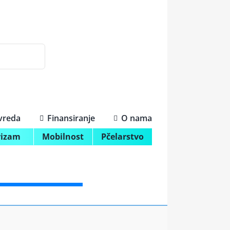
ivreda
Finansiranje
O nama
rizam
Mobilnost
Pčelarstvo