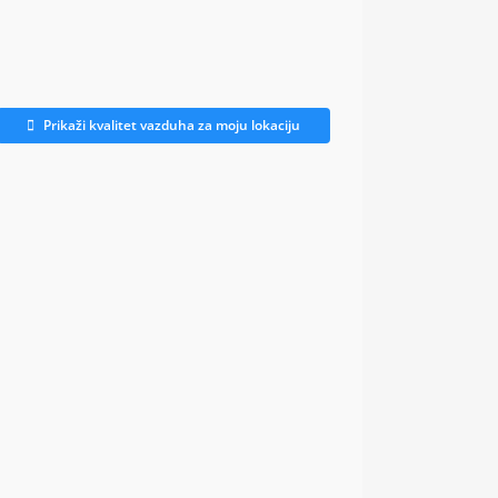
Prikaži kvalitet vazduha za moju lokaciju