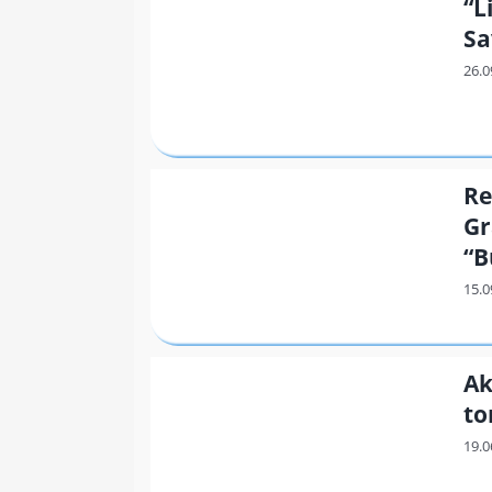
“L
Sa
Re
Gr
“B
Ak
to