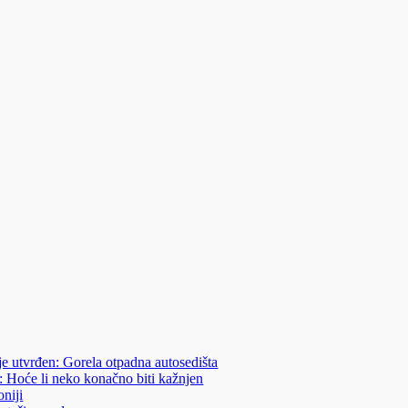
je utvrđen: Gorela otpadna autosedišta
: Hoće li neko konačno biti kažnjen
niji