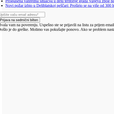
Proglašena vanredna situacija u delu teritorije grada Valjeva zbog n
Novi požar izbio u Deliblatskoj peščari: Proširio se na više od 300 
Prijava na sedmični bilten
vala vam na poverenju. Uspešno ste se prijavili na listu za prijem email
ošlo je do greške. Molimo vas pokušajte ponovo. Ako se problem nasta