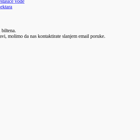
estašice vode
hektara
 biltena.
vi, molimo da nas kontaktirate slanjem email poruke.