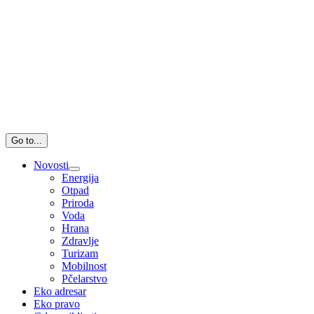
Go to...
Novosti
Energija
Otpad
Priroda
Voda
Hrana
Zdravlje
Turizam
Mobilnost
Pčelarstvo
Eko adresar
Eko pravo