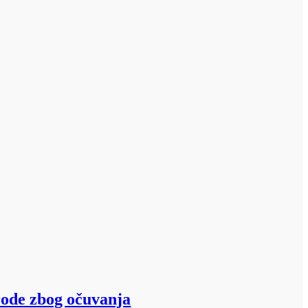
irode zbog očuvanja