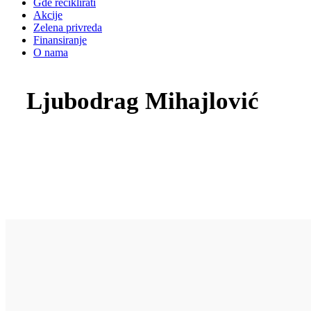
Gde reciklirati
Akcije
Zelena privreda
Finansiranje
O nama
Ljubodrag Mihajlović