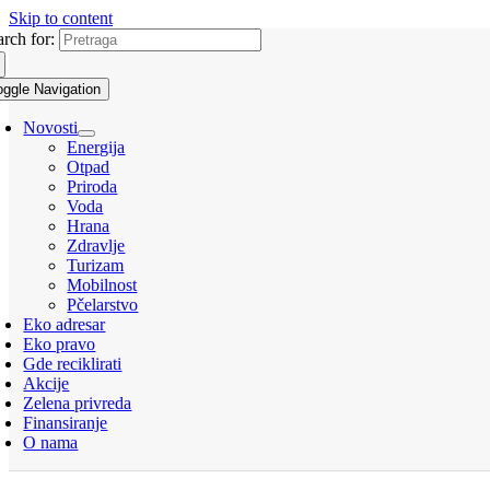
Skip to content
arch for:
oggle Navigation
Novosti
Energija
Otpad
Priroda
Voda
Hrana
Zdravlje
Turizam
Mobilnost
Pčelarstvo
Eko adresar
Eko pravo
Gde reciklirati
Akcije
Zelena privreda
Finansiranje
O nama