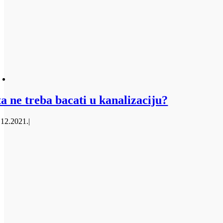
ta ne treba bacati u kanalizaciju?
.12.2021.
|