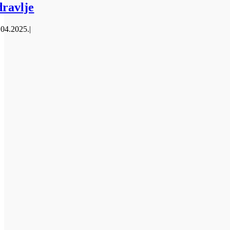
dravlje
.04.2025.
|