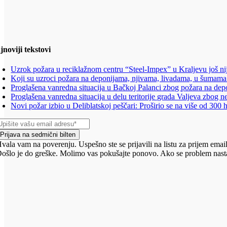
jnoviji tekstovi
Uzrok požara u reciklažnom centru “Steel-Impex” u Kraljevu još ni
Koji su uzroci požara na deponijama, njivama, livadama, u šumama
Proglašena vanredna situacija u Bačkoj Palanci zbog požara na depo
Proglašena vanredna situacija u delu teritorije grada Valjeva zbog n
Novi požar izbio u Deliblatskoj peščari: Proširio se na više od 300 
Prijava na sedmični bilten
vala vam na poverenju. Uspešno ste se prijavili na listu za prijem email
ošlo je do greške. Molimo vas pokušajte ponovo. Ako se problem nasta