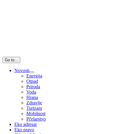
Go to...
Novosti
Energija
Otpad
Priroda
Voda
Hrana
Zdravlje
Turizam
Mobilnost
Pčelarstvo
Eko adresar
Eko pravo