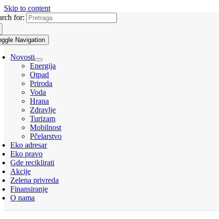
Skip to content
arch for:
oggle Navigation
Novosti
Energija
Otpad
Priroda
Voda
Hrana
Zdravlje
Turizam
Mobilnost
Pčelarstvo
Eko adresar
Eko pravo
Gde reciklirati
Akcije
Zelena privreda
Finansiranje
O nama