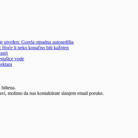
je utvrđen: Gorela otpadna autosedišta
: Hoće li neko konačno biti kažnjen
niji
estašice vode
hektara
 biltena.
vi, molimo da nas kontaktirate slanjem email poruke.