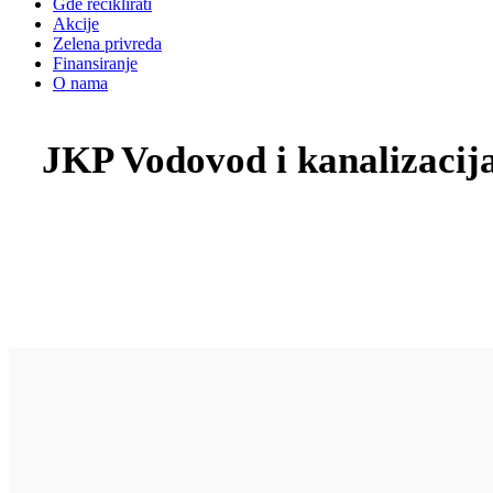
Gde reciklirati
Akcije
Zelena privreda
Finansiranje
O nama
JKP Vodovod i kanalizacij