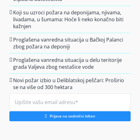
Koji su uzroci požara na deponijama, njivama,
livadama, u šumama: Hoće li neko konačno biti
kažnjen
Proglašena vanredna situacija u Bačkoj Palanci
zbog požara na deponiji
Proglašena vanredna situacija u delu teritorije
grada Valjeva zbog nestašice vode
Novi požar izbio u Deliblatskoj peščari: Proširio
se na više od 300 hektara
Prijava na sedmični bilten