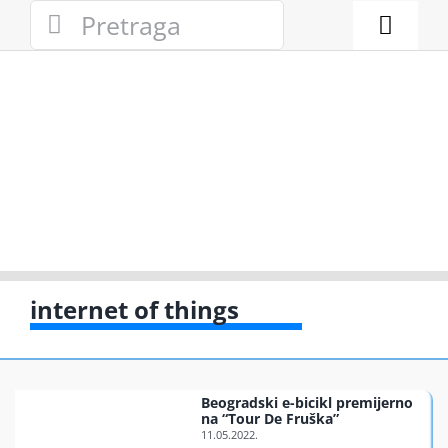
Skip
Search
to
for:
Toggl
content
Naviga
Novosti
Eko adresa
Eko pravo
Gde reciklir
internet of things
Akcije
Beogradski e-bicikl premijerno
Zelena pri
na “Tour De Fruška”