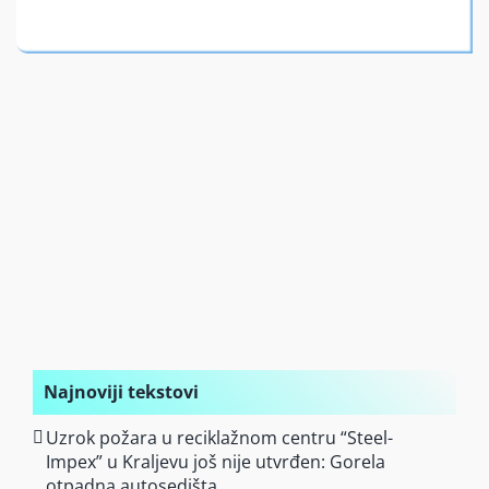
Finansiran
O nama
Najnoviji tekstovi
Uzrok požara u reciklažnom centru “Steel-
Impex” u Kraljevu još nije utvrđen: Gorela
otpadna autosedišta