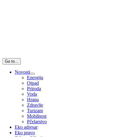
Go to...
Novosti
Energija
Otpad
Priroda
Voda
Hrana
Zdravlje
Turizam
Mobilnost
Pčelarstvo
Eko adresar
Eko pravo