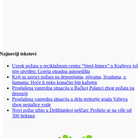
Najnoviji tekstovi
Uzrok požara u reciklažnom centru “Steel-Impex” u Kraljevu jo
nije utvrđen: Gorela otpadna autosedišta
Koji su uzroci požara na deponijama, njivama, livadama, u
šumama: Hoće li neko konačno biti kažnjen
Proglašena vanredna situacija u Bačkoj Palanci zbog požara na
deponiji
Proglašena vanredna situacija u delu teritorije grada Valjeva
zbog nestašice vode
Novi požar izbio u Deliblatskoj peščari: Proširio se na više od
300 hektara