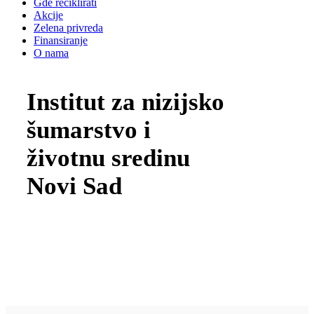
Gde reciklirati
Akcije
Zelena privreda
Finansiranje
O nama
Institut za nizijsko
šumarstvo i
životnu sredinu
Novi Sad