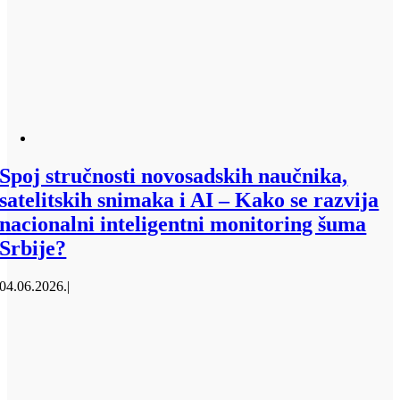
Spoj stručnosti novosadskih naučnika,
satelitskih snimaka i AI – Kako se razvija
nacionalni inteligentni monitoring šuma
Srbije?
04.06.2026.
|