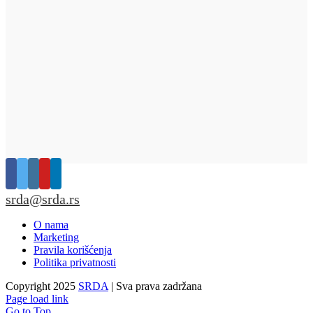
srda@srda.rs
O nama
Marketing
Pravila korišćenja
Politika privatnosti
Copyright 2025
SRDA
| Sva prava zadržana
Page load link
Go to Top