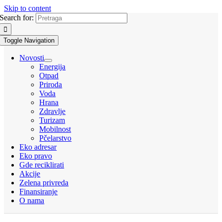
Skip to content
Search for:
Toggle Navigation
Novosti
Energija
Otpad
Priroda
Voda
Hrana
Zdravlje
Turizam
Mobilnost
Pčelarstvo
Eko adresar
Eko pravo
Gde reciklirati
Akcije
Zelena privreda
Finansiranje
O nama