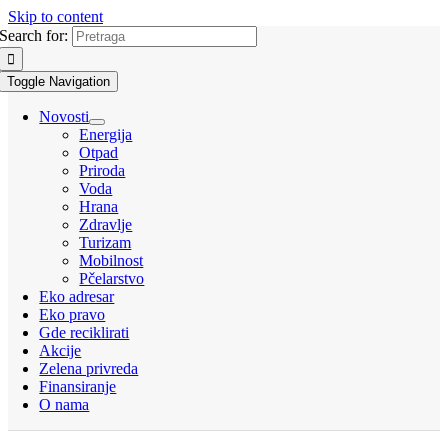
Skip to content
Search for:
Toggle Navigation
Novosti
Energija
Otpad
Priroda
Voda
Hrana
Zdravlje
Turizam
Mobilnost
Pčelarstvo
Eko adresar
Eko pravo
Gde reciklirati
Akcije
Zelena privreda
Finansiranje
O nama