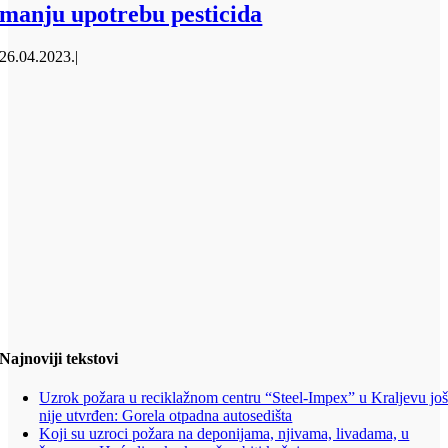
manju upotrebu pesticida
26.04.2023.
|
Najnoviji tekstovi
Uzrok požara u reciklažnom centru “Steel-Impex” u Kraljevu jo
nije utvrđen: Gorela otpadna autosedišta
Koji su uzroci požara na deponijama, njivama, livadama, u