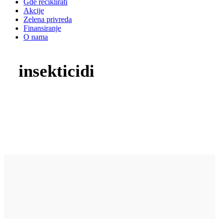
Gde reciklirati
Akcije
Zelena privreda
Finansiranje
O nama
insekticidi