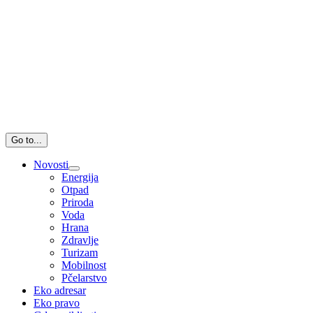
Go to...
Novosti
Energija
Otpad
Priroda
Voda
Hrana
Zdravlje
Turizam
Mobilnost
Pčelarstvo
Eko adresar
Eko pravo