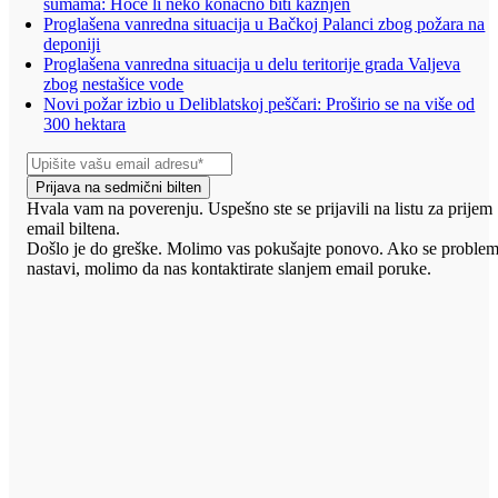
šumama: Hoće li neko konačno biti kažnjen
Proglašena vanredna situacija u Bačkoj Palanci zbog požara na
deponiji
Proglašena vanredna situacija u delu teritorije grada Valjeva
zbog nestašice vode
Novi požar izbio u Deliblatskoj peščari: Proširio se na više od
300 hektara
Prijava na sedmični bilten
Hvala vam na poverenju. Uspešno ste se prijavili na listu za prijem
email biltena.
Došlo je do greške. Molimo vas pokušajte ponovo. Ako se proble
nastavi, molimo da nas kontaktirate slanjem email poruke.