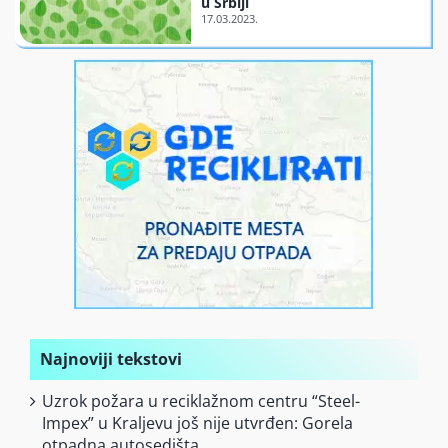
u Srbiji
Finansiranje
O nama
Najnoviji tekstovi
Uzrok požara u reciklažnom centru “Steel-
Impex” u Kraljevu još nije utvrđen: Gorela
otpadna autosedišta