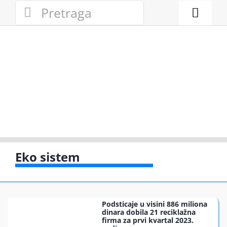
Skip
Search
to
for:
Toggl
content
Naviga
Novosti
Eko adresa
Eko pravo
Gde reciklir
Eko sistem
Akcije
Podsticaje u visini 886 miliona
Zelena pri
dinara dobila 21 reciklažna
firma za prvi kvartal 2023.