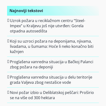
Najnoviji tekstovi
Uzrok požara u reciklažnom centru “Steel-
Impex” u Kraljevu još nije utvrđen: Gorela
otpadna autosedišta
Koji su uzroci požara na deponijama, njivama,
livadama, u šumama: Hoće li neko konačno biti
kažnjen
Proglašena vanredna situacija u Bačkoj Palanci
zbog požara na deponiji
Proglašena vanredna situacija u delu teritorije
grada Valjeva zbog nestašice vode
Novi požar izbio u Deliblatskoj peščari: Proširio
se na više od 300 hektara